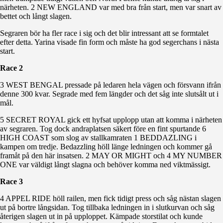
närheten. 2 NEW ENGLAND var med bra från start, men var snart av
bettet och långt slagen.
Segraren bör ha fler race i sig och det blir intressant att se formtalet
efter detta. Yarina visade fin form och måste ha god segerchans i nästa
start.
Race 2
3 WEST BENGAL pressade på ledaren hela vägen och försvann ifrån
denne 300 kvar. Segrade med fem längder och det såg inte slutsålt ut i
mål.
5 SECRET ROYAL gick ett hyfsat upplopp utan att komma i närheten
av segraren. Tog dock andraplatsen säkert före en fint spurtande 6
HIGH COAST som slog av stallkamraten 1 BEDDAZLING i
kampen om tredje. Bedazzling höll länge ledningen och kommer gå
framåt på den här insatsen. 2 MAY OR MIGHT och 4 MY NUMBER
ONE var väldigt långt slagna och behöver komma ned viktmässigt.
Race 3
4 APPEL RIDE höll railen, men fick tidigt press och såg nästan slagen
ut på bortre långsidan. Tog tillbaka ledningen in i slutkurvan och såg
återigen slagen ut in på upploppet. Kämpade storstilat och kunde