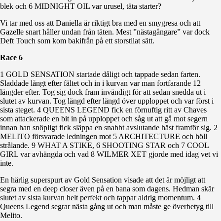
blek och 6 MIDNIGHT OIL var urusel, täta starter?
Vi tar med oss att Daniella är riktigt bra med en smygresa och att
Gazelle snart håller undan från täten. Mest ”nästagångare” var dock
Deft Touch som kom bakifrån på ett storstilat sätt.
Race 6
1 GOLD SENSATION startade dåligt och tappade sedan farten.
Sladdade långt efter fältet och in i kurvan var man fortfarande 12
längder efter. Tog sig dock fram invändigt för att sedan snedda ut i
slutet av kurvan. Tog längd efter längd över upploppet och var först i
sista steget. 4 QUEENS LEGEND fick en förnuftig ritt av Chaves
som attackerade en bit in på upploppet och såg ut att gå mot segern
innan han snöpligt fick släppa en snabbt avslutande häst framför sig. 2
MELITO försvarade ledningen mot 5 ARCHITECTURE och höll
strålande. 9 WHAT A STIKE, 6 SHOOTING STAR och 7 COOL
GIRL var avhängda och vad 8 WILMER XET gjorde med idag vet vi
inte.
En härlig superspurt av Gold Sensation visade att det är möjligt att
segra med en deep closer även på en bana som dagens. Hedman skär
slutet av sista kurvan helt perfekt och tappar aldrig momentum. 4
Queens Legend segrar nästa gång ut och man måste ge överbetyg till
Melito.