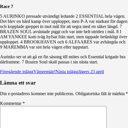
Race 7
5 AURINKO pressade utvändigt ledande 2 ESSENTIAL hela vägen.
Det blev en hård kamp över upploppet, men P-A var starkast för dagen
och kopplade greppet in mot mål för att segra med en säker längd. 7
BRAZEN SOUL avslutade piggt och var inte helt utriden i mål. 8 I
AM YANKEE kom iväg hyfsat från start, men tappade betänkligt över
upploppet. 4 BROOKHAVEN och 6 ALFAARES var avhängda och
9 MAREMMA var sist hela vägen efter tappstart.
Aurinko ser ut att gå en fin säsong till mötes och Essential krigade bra
därframme. 7 Brazen Soul skall passas i sin nästa start.
Inläggsnavigering
Föregående inlägg
Vårpremiär!
Nästa inlägg
Jägers 23 april
Lämna ett svar
Din e-postadress kommer inte publiceras.
Obligatoriska fält är märkta
*
Kommentar
*