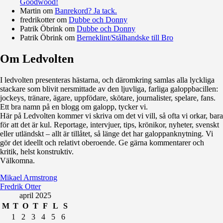
Goodwood!
Martin
om
Banrekord? Ja tack.
fredrikotter
om
Dubbe och Donny
Patrik Öbrink
om
Dubbe och Donny
Patrik Öbrink
om
Berneklint/Stålhandske till Bro
Om Ledvolten
Där galoppfolket möts
I ledvolten presenteras hästarna, och däromkring samlas alla lyckliga
stackare som blivit nersmittade av den ljuvliga, farliga galoppbacillen:
jockeys, tränare, ägare, uppfödare, skötare, journalister, spelare, fans.
Ett bra namn på en blogg om galopp, tycker vi.
Här på Ledvolten kommer vi skriva om det vi vill, så ofta vi orkar, bara
för att det är kul. Reportage, intervjuer, tips, krönikor, nyheter, svenskt
eller utländskt – allt är tillåtet, så länge det har galoppanknytning. Vi
gör det ideellt och relativt oberoende. Ge gärna kommentarer och
kritik, helst konstruktiv.
Välkomna.
Mikael Armstrong
Fredrik Otter
april 2025
M
T
O
T
F
L
S
1
2
3
4
5
6