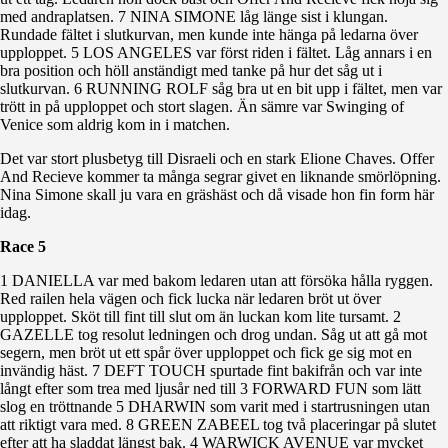
med andraplatsen. 7 NINA SIMONE låg länge sist i klungan.
Rundade fältet i slutkurvan, men kunde inte hänga på ledarna över
upploppet. 5 LOS ANGELES var först riden i fältet. Låg annars i en
bra position och höll anständigt med tanke på hur det såg ut i
slutkurvan. 6 RUNNING ROLF såg bra ut en bit upp i fältet, men var
trött in på upploppet och stort slagen. Än sämre var Swinging of
Venice som aldrig kom in i matchen.
Det var stort plusbetyg till Disraeli och en stark Elione Chaves. Offer
And Recieve kommer ta många segrar givet en liknande smörlöpning.
Nina Simone skall ju vara en gräshäst och då visade hon fin form här
idag.
Race 5
1 DANIELLA var med bakom ledaren utan att försöka hålla ryggen.
Red railen hela vägen och fick lucka när ledaren bröt ut över
upploppet. Sköt till fint till slut om än luckan kom lite tursamt. 2
GAZELLE tog resolut ledningen och drog undan. Såg ut att gå mot
segern, men bröt ut ett spår över upploppet och fick ge sig mot en
invändig häst. 7 DEFT TOUCH spurtade fint bakifrån och var inte
långt efter som trea med ljusår ned till 3 FORWARD FUN som lätt
slog en tröttnande 5 DHARWIN som varit med i startrusningen utan
att riktigt vara med. 8 GREEN ZABEEL tog två placeringar på slutet
efter att ha sladdat längst bak. 4 WARWICK AVENUE var mycket