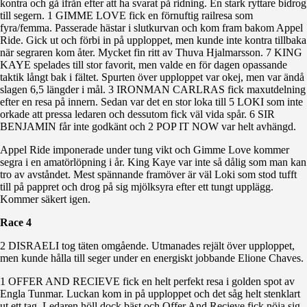
kontra och gå ifrån efter att ha svarat på ridning. En stark ryttare bidrog
till segern. 1 GIMME LOVE fick en förnuftig railresa som
fyra/femma. Passerade hästar i slutkurvan och kom fram bakom Appel
Ride. Gick ut och förbi in på upploppet, men kunde inte kontra tillbaka
när segraren kom åter. Mycket fin ritt av Thuva Hjalmarsson. 7 KING
KAYE spelades till stor favorit, men valde en för dagen opassande
taktik långt bak i fältet. Spurten över upploppet var okej, men var ändå
slagen 6,5 längder i mål. 3 IRONMAN CARLRAS fick maxutdelning
efter en resa på innern. Sedan var det en stor loka till 5 LOKI som inte
orkade att pressa ledaren och dessutom fick väl vida spår. 6 SIR
BENJAMIN får inte godkänt och 2 POP IT NOW var helt avhängd.
Appel Ride imponerade under tung vikt och Gimme Love kommer
segra i en amatörlöpning i år. King Kaye var inte så dålig som man kan
tro av avståndet. Mest spännande framöver är väl Loki som stod tufft
till på pappret och drog på sig mjölksyra efter ett tungt upplägg.
Kommer säkert igen.
Race 4
2 DISRAELI tog täten omgående. Utmanades rejält över upploppet,
men kunde hålla till seger under en energiskt jobbande Elione Chaves.
1 OFFER AND RECIEVE fick en helt perfekt resa i golden spot av
Engla Tunmar. Luckan kom in på upploppet och det såg helt stenklart
ut ett tag. Ledaren höll dock bäst och Offer And Recieve fick nöja sig