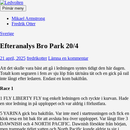
Hoppa
till
Primär meny
innehåll
Ledvolten
Mikael Armstrong
Fredrik Otter
Sverige
Efteranalys Bro Park 20/4
21 april, 2025
fredrikotter
Lämna en kommentar
Att det skulle vara bäst att gå i ledningen syntes tidigt den här dagen.
Totalt kom segraren i fem av sju löp från tät/nära tät och en gick på rail
inte långt efter ledaren. Endast en kom bakifrån.
Race 1
1 FLY LIBERTY FLY tog enkelt ledningen och ryckte i kurvan. Hade
en stor ledning in på upploppet och var aldrig i förlustfara.
5 YARINA gick bra bakifrån. Var inte med i startrusningen och fick en
klok resa en bit bak för att avsluta bra över upploppet. Var långt före 3
DAWNISH och 4 NORTH PACIFIC. Dawnish försökte från början,
men trampade tidigt vatten och North Pacific kunde aldrig ta sig i