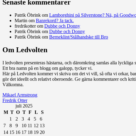
Senaste kommentarer
Patrik Öbrink
om
Lamborghini på Silverstone? Nä, på Goodw
Martin
om
Banrekord? Ja tack.
fredrikotter
om
Dubbe och Donny
Patrik Öbrink
om
Dubbe och Donny
Patrik Öbrink
om
Berneklint/Stålhandske till Bro
Om Ledvolten
Där galoppfolket möts
I ledvolten presenteras hästarna, och däromkring samlas alla lyckliga st
Ett bra namn på en blogg om galopp, tycker vi.
Här på Ledvolten kommer vi skriva om det vi vill, så ofta vi orkar, bara 
gör det ideellt och relativt oberoende. Ge gärna kommentarer och kritik
Välkomna.
Mikael Armstrong
Fredrik Otter
juli 2025
M
T
O
T
F
L
S
1
2
3
4
5
6
7
8
9
10
11
12
13
14
15
16
17
18
19
20