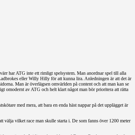
rr har ATG inte ett rimligt spelsystem. Man anordnar spel till alla
dbrokes eller Willy Hilly för att kunna lira. Anledningen är att det är
emsidorna. Man är överlägsen omvärlden på content och att man kan se
t omodernt av ATG och helt klart något man bör prioritera att rätta
stskötare med mera, att bara en enda häst nappar på det upplägget är
t att välja vilket race man skulle starta i. De som fanns över 1200 meter