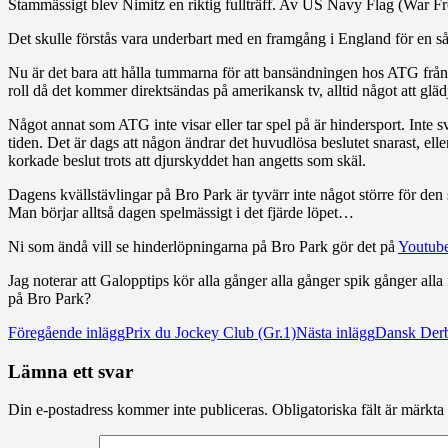
Stammässigt blev Nimitz en riktig fullträff. Av US Navy Flag (War F
Det skulle förstås vara underbart med en framgång i England för en så
Nu är det bara att hålla tummarna för att bansändningen hos ATG från
roll då det kommer direktsändas på amerikansk tv, alltid något att gläd
Något annat som ATG inte visar eller tar spel på är hindersport. Inte 
tiden. Det är dags att någon ändrar det huvudlösa beslutet snarast, elle
korkade beslut trots att djurskyddet han angetts som skäl.
Dagens kvällstävlingar på Bro Park är tyvärr inte något större för den 
Man börjar alltså dagen spelmässigt i det fjärde löpet…
Ni som ändå vill se hinderlöpningarna på Bro Park gör det på
Youtube
Jag noterar att Galopptips kör alla gånger alla gånger spik gånger alla 
på Bro Park?
Inläggsnavigering
Föregående inlägg
Prix du Jockey Club (Gr.1)
Nästa inlägg
Dansk Der
Lämna ett svar
Din e-postadress kommer inte publiceras.
Obligatoriska fält är märkta