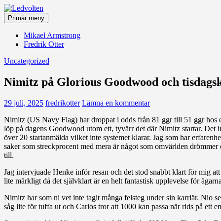
Hoppa
till
Primär meny
innehåll
Ledvolten
Mikael Armstrong
Fredrik Otter
Uncategorized
Nimitz på Glorious Goodwood och tisdagsk
29 juli, 2025
fredrikotter
Lämna en kommentar
Nimitz (US Navy Flag) har droppat i odds från 81 ggr till 51 ggr hos 
löp på dagens Goodwood utom ett, tyvärr det där Nimitz startar. Det inn
över 20 startanmälda vilket inte systemet klarar. Jag som har erfaren
saker som streckprocent med mera är något som omvärlden drömmer om. 
till.
Jag intervjuade Henke inför resan och det stod snabbt klart för mig a
lite märkligt då det självklart är en helt fantastisk upplevelse för ägarn
Nimitz har som ni vet inte tagit många felsteg under sin karriär. Nio seg
såg lite för tuffa ut och Carlos tror att 1000 kan passa när rids på ett en