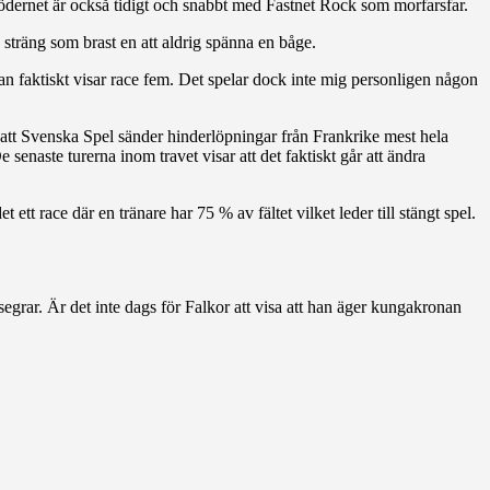
dernet är också tidigt och snabbt med Fastnet Rock som morfarsfar.
sträng som brast en att aldrig spänna en båge.
 faktiskt visar race fem. Det spelar dock inte mig personligen någon
ts att Svenska Spel sänder hinderlöpningar från Frankrike mest hela
 senaste turerna inom travet visar att det faktiskt går att ändra
tt race där en tränare har 75 % av fältet vilket leder till stängt spel.
 segrar. Är det inte dags för Falkor att visa att han äger kungakronan