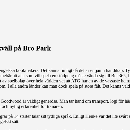
väll på Bro Park
engelska bookmakers. Det känns rimligt då det är en jämn handikap. Tyvä
ebär att alla som vill spela en stödpeng måste vända sig till Bet 365, La
het av spelbolag över hela världen vet att ATG har en av de vassaste h
I alla andra länder kan man dock spela på stora fält. Det känns väldig
tt Goodwood är väldigt generösa. Man tar hand om transport, logi för hä
a och nyttig erfarenhet för tränaren.
rar på 14 starter talar sitt tydliga språk. Enligt Henke var det lite svår
gelskt sätt.