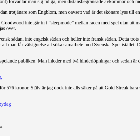
ront) förväntar man sig tidiga, men distansbegränsade avkommor och mö
dan trotjänare som Engblom, men oavsett vad är det skönare lyss till en 
 Goodwood inte går in i ”sleepmode” mellan racen med spel utan att man
jas över.
svensk sådan, inte engelsk sådan och heller inte fransk sådan. Detta tro
r att man får välsignelse att söka samarbete med Svenska Spel istället. De
spelande publiken. Man inleder med två hinderlöpningar och sedan är det e
.
för 576 kronor. Själv är jag dock inte alls säker på att Gold Streak bara
bydag
*