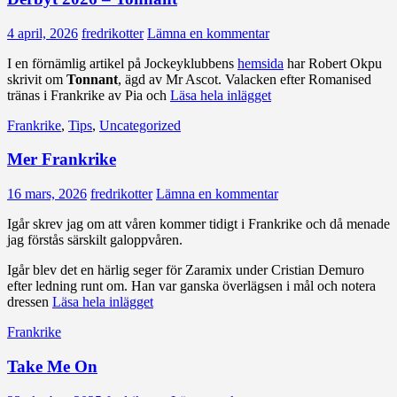
4 april, 2026
fredrikotter
Lämna en kommentar
I en förnämlig artikel på Jockeyklubbens
hemsida
har Robert Okpu
skrivit om
Tonnant
, ägd av Mr Ascot. Valacken efter Romanised
tränas i Frankrike av Pia och
Läsa hela inlägget
Frankrike
,
Tips
,
Uncategorized
Mer Frankrike
16 mars, 2026
fredrikotter
Lämna en kommentar
Igår skrev jag om att våren kommer tidigt i Frankrike och då menade
jag förstås särskilt galoppvåren.
Igår blev det en härlig seger för Zaramix under Cristian Demuro
efter ledning runt om. Han var ganska överlägsen i mål och notera
dressen
Läsa hela inlägget
Frankrike
Take Me On