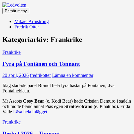
Hoppa
till
Primär meny
innehåll
Ledvolten
Mikael Armstrong
Fredrik Otter
Kategoriarkiv: Frankrike
Frankrike
Fyra på Fontänen och Tonnant
20 april, 2026
fredrikotter
Lämna en kommentar
Idag startade paret Brandt hela fyra hästar på Fontänen, dvs
Fontainebleau.
Mr Ascots
Cosy Bear
(e. Kodi Bear) hade Cristian Demuro i sadeln
och mötte bland annat Pias egen
Stratovolcano
(e. Pinatubo). Frida
Valle
Läsa hela inlägget
Frankrike
Derbyt 2026 – Tonnant