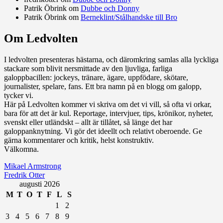
Patrik Öbrink
om
Dubbe och Donny
Patrik Öbrink
om
Berneklint/Stålhandske till Bro
Om Ledvolten
Där galoppfolket möts
I ledvolten presenteras hästarna, och däromkring samlas alla lyckliga
stackare som blivit nersmittade av den ljuvliga, farliga
galoppbacillen: jockeys, tränare, ägare, uppfödare, skötare,
journalister, spelare, fans. Ett bra namn på en blogg om galopp,
tycker vi.
Här på Ledvolten kommer vi skriva om det vi vill, så ofta vi orkar,
bara för att det är kul. Reportage, intervjuer, tips, krönikor, nyheter,
svenskt eller utländskt – allt är tillåtet, så länge det har
galoppanknytning. Vi gör det ideellt och relativt oberoende. Ge
gärna kommentarer och kritik, helst konstruktiv.
Välkomna.
Mikael Armstrong
Fredrik Otter
augusti 2026
M
T
O
T
F
L
S
1
2
3
4
5
6
7
8
9