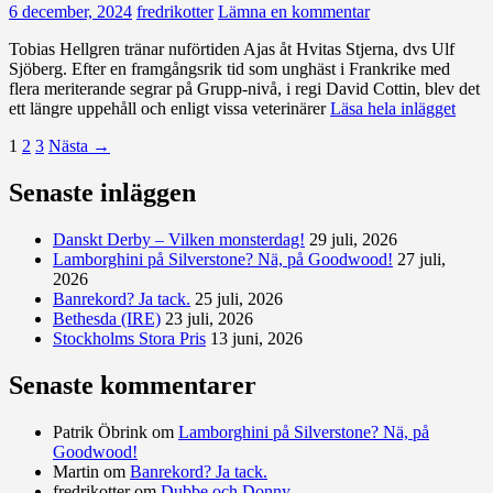
6 december, 2024
fredrikotter
Lämna en kommentar
Tobias Hellgren tränar nuförtiden Ajas åt Hvitas Stjerna, dvs Ulf
Sjöberg. Efter en framgångsrik tid som unghäst i Frankrike med
flera meriterande segrar på Grupp-nivå, i regi David Cottin, blev det
ett längre uppehåll och enligt vissa veterinärer
Läsa hela inlägget
Inläggsnavigering
1
2
3
Nästa →
Senaste inläggen
Danskt Derby – Vilken monsterdag!
29 juli, 2026
Lamborghini på Silverstone? Nä, på Goodwood!
27 juli,
2026
Banrekord? Ja tack.
25 juli, 2026
Bethesda (IRE)
23 juli, 2026
Stockholms Stora Pris
13 juni, 2026
Senaste kommentarer
Patrik Öbrink
om
Lamborghini på Silverstone? Nä, på
Goodwood!
Martin
om
Banrekord? Ja tack.
fredrikotter
om
Dubbe och Donny