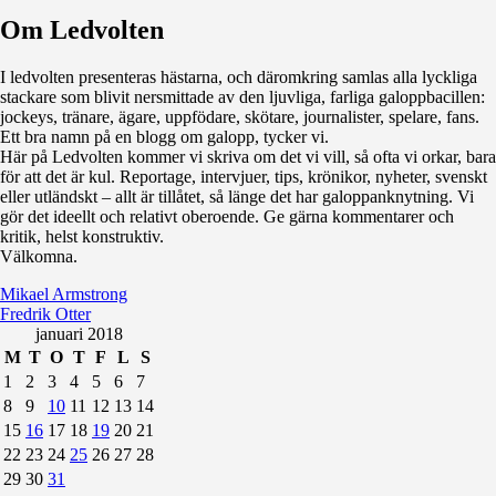
Om Ledvolten
Där galoppfolket möts
I ledvolten presenteras hästarna, och däromkring samlas alla lyckliga
stackare som blivit nersmittade av den ljuvliga, farliga galoppbacillen:
jockeys, tränare, ägare, uppfödare, skötare, journalister, spelare, fans.
Ett bra namn på en blogg om galopp, tycker vi.
Här på Ledvolten kommer vi skriva om det vi vill, så ofta vi orkar, bara
för att det är kul. Reportage, intervjuer, tips, krönikor, nyheter, svenskt
eller utländskt – allt är tillåtet, så länge det har galoppanknytning. Vi
gör det ideellt och relativt oberoende. Ge gärna kommentarer och
kritik, helst konstruktiv.
Välkomna.
Mikael Armstrong
Fredrik Otter
januari 2018
M
T
O
T
F
L
S
1
2
3
4
5
6
7
8
9
10
11
12
13
14
15
16
17
18
19
20
21
22
23
24
25
26
27
28
29
30
31