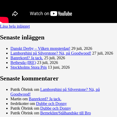
Läsa hela inlägget
Senaste inläggen
Danskt Derby – Vilken monsterdag!
29 juli, 2026
Lamborghini på Silverstone? Nä, på Goodwood!
27 juli, 2026
Banrekord? Ja tack.
25 juli, 2026
Bethesda (IRE)
23 juli, 2026
Stockholms Stora Pris
13 juni, 2026
Senaste kommentarer
Patrik Öbrink
om
Lamborghini på Silverstone? Nä, på
Goodwood!
Martin
om
Banrekord? Ja tack.
fredrikotter
om
Dubbe och Donny
Patrik Öbrink
om
Dubbe och Donny
Patrik Öbrink
om
Berneklint/Stålhandske till Bro