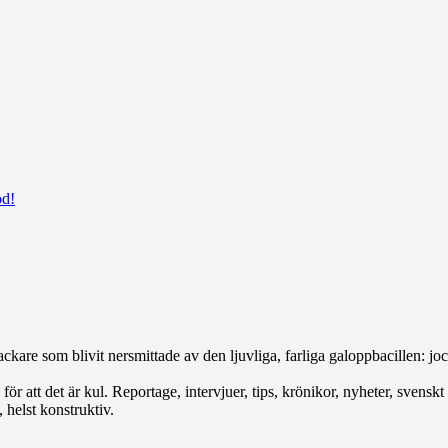
od!
ckare som blivit nersmittade av den ljuvliga, farliga galoppbacillen: jock
r att det är kul. Reportage, intervjuer, tips, krönikor, nyheter, svenskt e
 helst konstruktiv.