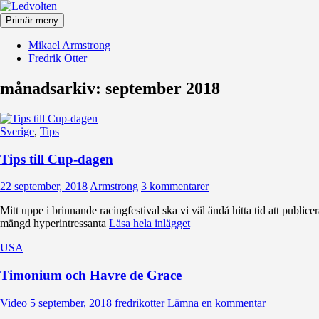
Hoppa
till
Primär meny
innehåll
Ledvolten
Mikael Armstrong
Fredrik Otter
månadsarkiv: september 2018
Sverige
,
Tips
Tips till Cup-dagen
22 september, 2018
Armstrong
3 kommentarer
Mitt uppe i brinnande racingfestival ska vi väl ändå hitta tid att publ
mängd hyperintressanta
Läsa hela inlägget
USA
Timonium och Havre de Grace
Video
5 september, 2018
fredrikotter
Lämna en kommentar