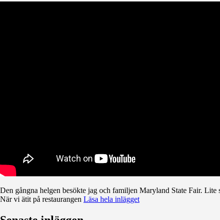
Den gångna helgen besökte jag och familjen Maryland State Fair. Lite sm
När vi ätit på restaurangen
Läsa hela inlägget
Senaste inläggen