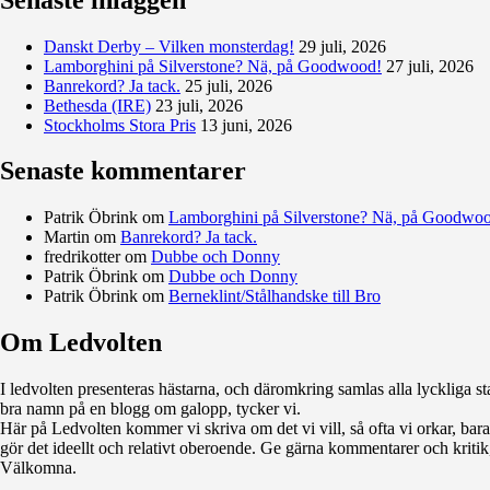
Danskt Derby – Vilken monsterdag!
29 juli, 2026
Lamborghini på Silverstone? Nä, på Goodwood!
27 juli, 2026
Banrekord? Ja tack.
25 juli, 2026
Bethesda (IRE)
23 juli, 2026
Stockholms Stora Pris
13 juni, 2026
Senaste kommentarer
Patrik Öbrink
om
Lamborghini på Silverstone? Nä, på Goodwo
Martin
om
Banrekord? Ja tack.
fredrikotter
om
Dubbe och Donny
Patrik Öbrink
om
Dubbe och Donny
Patrik Öbrink
om
Berneklint/Stålhandske till Bro
Om Ledvolten
Där galoppfolket möts
I ledvolten presenteras hästarna, och däromkring samlas alla lyckliga sta
bra namn på en blogg om galopp, tycker vi.
Här på Ledvolten kommer vi skriva om det vi vill, så ofta vi orkar, bara fö
gör det ideellt och relativt oberoende. Ge gärna kommentarer och kritik,
Välkomna.