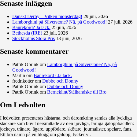
Senaste inläggen
Danskt Derby – Vilken monsterdag!
29 juli, 2026
Lamborghini på Silverstone? Nä, på Goodwood!
27 juli, 2026
Banrekord? Ja tack.
25 juli, 2026
Bethesda (IRE)
23 juli, 2026
Stockholms Stora Pris
13 juni, 2026
Senaste kommentarer
Patrik Öbrink
om
Lamborghini på Silverstone? Nä, på
Goodwood!
Martin
om
Banrekord? Ja tack.
fredrikotter
om
Dubbe och Donny
Patrik Öbrink
om
Dubbe och Donny
Patrik Öbrink
om
Berneklint/Stålhandske till Bro
Om Ledvolten
Där galoppfolket möts
I ledvolten presenteras hästarna, och däromkring samlas alla lyckliga
stackare som blivit nersmittade av den ljuvliga, farliga galoppbacillen:
jockeys, tränare, ägare, uppfödare, skötare, journalister, spelare, fans.
Ett bra namn på en blogg om galopp, tycker vi.