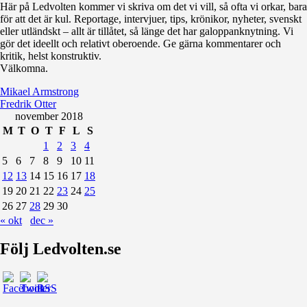
Här på Ledvolten kommer vi skriva om det vi vill, så ofta vi orkar, bara
för att det är kul. Reportage, intervjuer, tips, krönikor, nyheter, svenskt
eller utländskt – allt är tillåtet, så länge det har galoppanknytning. Vi
gör det ideellt och relativt oberoende. Ge gärna kommentarer och
kritik, helst konstruktiv.
Välkomna.
Mikael Armstrong
Fredrik Otter
november 2018
M
T
O
T
F
L
S
1
2
3
4
5
6
7
8
9
10
11
12
13
14
15
16
17
18
19
20
21
22
23
24
25
26
27
28
29
30
« okt
dec »
Följ Ledvolten.se