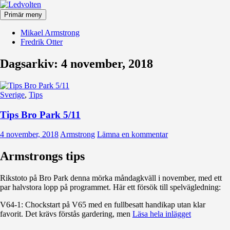
Hoppa
till
Primär meny
innehåll
Ledvolten
Mikael Armstrong
Fredrik Otter
Dagsarkiv: 4 november, 2018
Sverige
,
Tips
Tips Bro Park 5/11
4 november, 2018
Armstrong
Lämna en kommentar
Armstrongs tips
Rikstoto på Bro Park denna mörka måndagkväll i november, med ett
par halvstora lopp på programmet. Här ett försök till spelvägledning:
V64-1: Chockstart på V65 med en fullbesatt handikap utan klar
favorit. Det krävs förstås gardering, men
Läsa hela inlägget