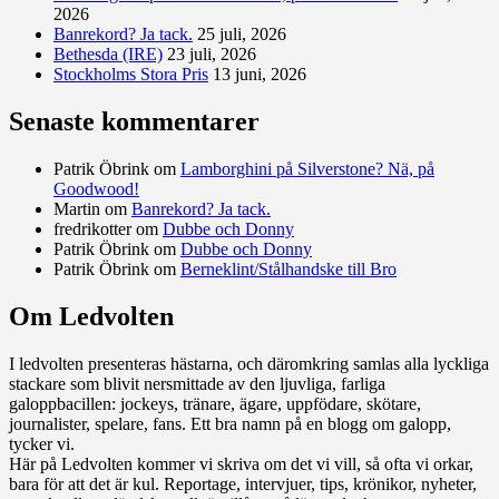
2026
Banrekord? Ja tack.
25 juli, 2026
Bethesda (IRE)
23 juli, 2026
Stockholms Stora Pris
13 juni, 2026
Senaste kommentarer
Patrik Öbrink
om
Lamborghini på Silverstone? Nä, på
Goodwood!
Martin
om
Banrekord? Ja tack.
fredrikotter
om
Dubbe och Donny
Patrik Öbrink
om
Dubbe och Donny
Patrik Öbrink
om
Berneklint/Stålhandske till Bro
Om Ledvolten
Där galoppfolket möts
I ledvolten presenteras hästarna, och däromkring samlas alla lyckliga
stackare som blivit nersmittade av den ljuvliga, farliga
galoppbacillen: jockeys, tränare, ägare, uppfödare, skötare,
journalister, spelare, fans. Ett bra namn på en blogg om galopp,
tycker vi.
Här på Ledvolten kommer vi skriva om det vi vill, så ofta vi orkar,
bara för att det är kul. Reportage, intervjuer, tips, krönikor, nyheter,