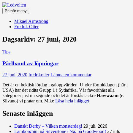
Hoppa
till
Primär meny
innehåll
Ledvolten
Mikael Armstrong
Fredrik Otter
Dagsarkiv: 27 juni, 2020
Tips
Pärlband av löpningar
27 juni, 2020
fredrikotter
Lämna en kommentar
Det är en hektisk lördag i galoppvärlden. Under förmiddagen (här i
USA) har det ridits Grupp 1 i Sydafrika. Vår favorithäst alla
kategorier just nu segrade och det är förstås läckre
Hawwaam
(e.
Silvano) vi pratar om. Mike
Läsa hela inlägget
Senaste inläggen
Danskt Derby – Vilken monsterdag!
29 juli, 2026
Lamborghini på Silverstone? Nä, på Goodwood!
27 juli,