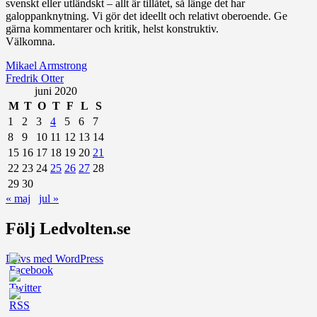
svenskt eller utländskt – allt är tillåtet, så länge det har
galoppanknytning. Vi gör det ideellt och relativt oberoende. Ge
gärna kommentarer och kritik, helst konstruktiv.
Välkomna.
Mikael Armstrong
Fredrik Otter
juni 2020
M
T
O
T
F
L
S
1
2
3
4
5
6
7
8
9
10
11
12
13
14
15
16
17
18
19
20
21
22
23
24
25
26
27
28
29
30
« maj
jul »
Följ Ledvolten.se
Drivs med WordPress