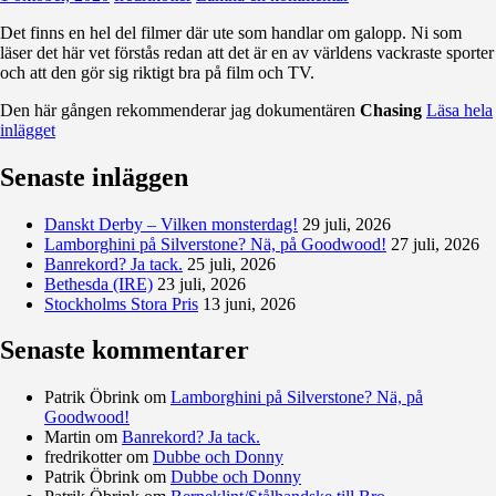
Det finns en hel del filmer där ute som handlar om galopp. Ni som
läser det här vet förstås redan att det är en av världens vackraste sporter
och att den gör sig riktigt bra på film och TV.
Den här gången rekommenderar jag dokumentären
Chasing
Läsa hela
inlägget
Senaste inläggen
Danskt Derby – Vilken monsterdag!
29 juli, 2026
Lamborghini på Silverstone? Nä, på Goodwood!
27 juli, 2026
Banrekord? Ja tack.
25 juli, 2026
Bethesda (IRE)
23 juli, 2026
Stockholms Stora Pris
13 juni, 2026
Senaste kommentarer
Patrik Öbrink
om
Lamborghini på Silverstone? Nä, på
Goodwood!
Martin
om
Banrekord? Ja tack.
fredrikotter
om
Dubbe och Donny
Patrik Öbrink
om
Dubbe och Donny