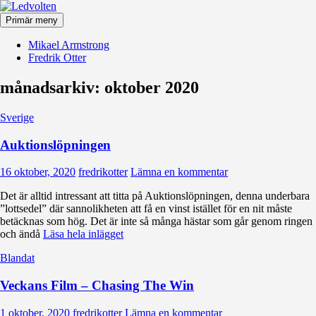
Hoppa
till
Primär meny
innehåll
Ledvolten
Mikael Armstrong
Fredrik Otter
månadsarkiv: oktober 2020
Sverige
Auktionslöpningen
16 oktober, 2020
fredrikotter
Lämna en kommentar
Det är alltid intressant att titta på Auktionslöpningen, denna underbara
”lottsedel” där sannolikheten att få en vinst istället för en nit måste
betäcknas som hög. Det är inte så många hästar som går genom ringen
och ändå
Läsa hela inlägget
Blandat
Veckans Film – Chasing The Win
1 oktober, 2020
fredrikotter
Lämna en kommentar