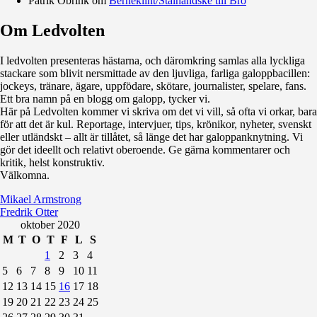
Patrik Öbrink
om
Berneklint/Stålhandske till Bro
Om Ledvolten
Där galoppfolket möts
I ledvolten presenteras hästarna, och däromkring samlas alla lyckliga
stackare som blivit nersmittade av den ljuvliga, farliga galoppbacillen:
jockeys, tränare, ägare, uppfödare, skötare, journalister, spelare, fans.
Ett bra namn på en blogg om galopp, tycker vi.
Här på Ledvolten kommer vi skriva om det vi vill, så ofta vi orkar, bara
för att det är kul. Reportage, intervjuer, tips, krönikor, nyheter, svenskt
eller utländskt – allt är tillåtet, så länge det har galoppanknytning. Vi
gör det ideellt och relativt oberoende. Ge gärna kommentarer och
kritik, helst konstruktiv.
Välkomna.
Mikael Armstrong
Fredrik Otter
oktober 2020
M
T
O
T
F
L
S
1
2
3
4
5
6
7
8
9
10
11
12
13
14
15
16
17
18
19
20
21
22
23
24
25