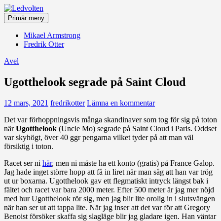
Hoppa
till
Primär meny
innehåll
Ledvolten
Mikael Armstrong
Fredrik Otter
Avel
Ugotthelook segrade på Saint Cloud
12 mars, 2021
fredrikotter
Lämna en kommentar
Det var förhoppningsvis många skandinaver som tog för sig på toton
när
Ugotthelook
(Uncle Mo) segrade på Saint Cloud i Paris. Oddset
var skyhögt, över 40 ggr pengarna vilket tyder på att man väl
försiktig i toton.
Racet ser ni
här
, men ni måste ha ett konto (gratis) på France Galop.
Jag hade inget större hopp att få in liret när man såg att han var trög
ut ur boxarna. Ugotthelook gav ett flegmatiskt intryck längst bak i
fältet och racet var bara 2000 meter. Efter 500 meter är jag mer nöjd
med hur Ugotthelook rör sig, men jag blir lite orolig in i slutsvängen
när han ser ut att tappa lite. När jag inser att det var för att Gregory
Benoist försöker skaffa sig slagläge blir jag gladare igen. Han väntar