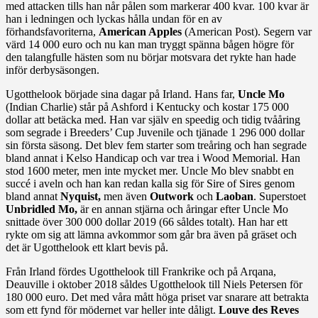
med attacken tills han når pålen som markerar 400 kvar. 100 kvar är
han i ledningen och lyckas hålla undan för en av
förhandsfavoriterna,
American Apples
(American Post). Segern var
värd 14 000 euro och nu kan man tryggt spänna bågen högre för
den talangfulle hästen som nu börjar motsvara det rykte han hade
inför derbysäsongen.
Ugotthelook började sina dagar på Irland. Hans far,
Uncle Mo
(Indian Charlie) står på Ashford i Kentucky och kostar 175 000
dollar att betäcka med. Han var själv en speedig och tidig tvååring
som segrade i Breeders’ Cup Juvenile och tjänade 1 296 000 dollar
sin första säsong. Det blev fem starter som treåring och han segrade
bland annat i Kelso Handicap och var trea i Wood Memorial. Han
stod 1600 meter, men inte mycket mer. Uncle Mo blev snabbt en
succé i aveln och han kan redan kalla sig för Sire of Sires genom
bland annat
Nyquist,
men även
Outwork
och
Laoban
. Superstoet
Unbridled Mo,
är en annan stjärna och åringar efter Uncle Mo
snittade över 300 000 dollar 2019 (66 såldes totalt). Han har ett
rykte om sig att lämna avkommor som går bra även på gräset och
det är Ugotthelook ett klart bevis på.
Från Irland fördes Ugotthelook till Frankrike och på Arqana,
Deauville i oktober 2018 såldes Ugotthelook till Niels Petersen för
180 000 euro. Det med våra mått höga priset var snarare att betrakta
som ett fynd för mödernet var heller inte dåligt.
Louve des Reves