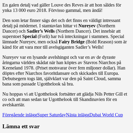
En galen detalj vad gäller Louve des Reves är att hon såldes för
ynka 13 000 euro 2018. Förvisso gammal, men ändå!
Den som letar finner sägs det och det finns en väldigt intressant
detalj på mödernet. I stamtavlan hittar vi
Nureyev
(Northern
Dancer) och
Sadler’s Wells
(Northern Dancer). Det innebär att
superstoet
Special
(Forli) har två inteckningar i stammen. Special
lämnade Nureyev, men också
Fairy Bridge
(Bold Reason) som är
känd för att vara mor till avelsgiganten Sadler’s Wells!
Nureyev var en lysande avelshingst och var en av de dyraste
åringarna världen skådat när han köptes av Stavros Niarchos på
Keeneland 1978. (Priset motsvarar över fem miljoner dollar). Han
döptes efter Niarchos favoritdansare och skickades till Europa.
Debutsegern togs lätt, självklart var den på Saint Cloud, samma
bana som passade Ugotthelook så bra.
Nu hoppas vi att Ugotthelook fortsätter att glädja Nils Petter Gill et
co och att man sedan tar Ugotthelook till Skandinavien för en
avelskarriär.
Inläggsnavigering
Föregående inlägg
Super Saturday
Nästa inlägg
Dubai World Cup
Lämna ett svar