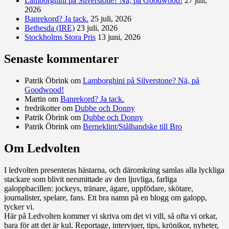
Lamborghini på Silverstone? Nä, på Goodwood!
27 juli,
2026
Banrekord? Ja tack.
25 juli, 2026
Bethesda (IRE)
23 juli, 2026
Stockholms Stora Pris
13 juni, 2026
Senaste kommentarer
Patrik Öbrink
om
Lamborghini på Silverstone? Nä, på
Goodwood!
Martin
om
Banrekord? Ja tack.
fredrikotter
om
Dubbe och Donny
Patrik Öbrink
om
Dubbe och Donny
Patrik Öbrink
om
Berneklint/Stålhandske till Bro
Om Ledvolten
Där galoppfolket möts
I ledvolten presenteras hästarna, och däromkring samlas alla lyckliga
stackare som blivit nersmittade av den ljuvliga, farliga
galoppbacillen: jockeys, tränare, ägare, uppfödare, skötare,
journalister, spelare, fans. Ett bra namn på en blogg om galopp,
tycker vi.
Här på Ledvolten kommer vi skriva om det vi vill, så ofta vi orkar,
bara för att det är kul. Reportage, intervjuer, tips, krönikor, nyheter,