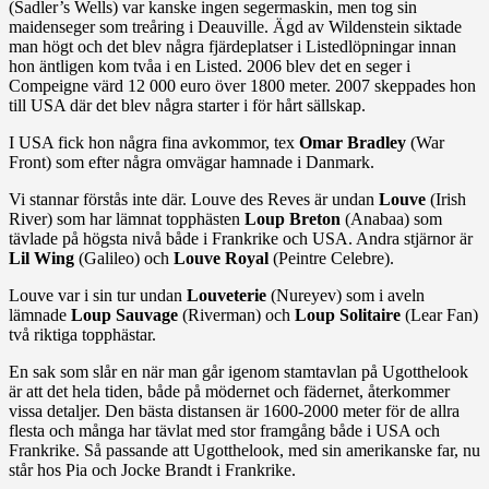
(Sadler’s Wells) var kanske ingen segermaskin, men tog sin
maidenseger som treåring i Deauville. Ägd av Wildenstein siktade
man högt och det blev några fjärdeplatser i Listedlöpningar innan
hon äntligen kom tvåa i en Listed. 2006 blev det en seger i
Compeigne värd 12 000 euro över 1800 meter. 2007 skeppades hon
till USA där det blev några starter i för hårt sällskap.
I USA fick hon några fina avkommor, tex
Omar Bradley
(War
Front) som efter några omvägar hamnade i Danmark.
Vi stannar förstås inte där. Louve des Reves är undan
Louve
(Irish
River) som har lämnat topphästen
Loup Breton
(Anabaa) som
tävlade på högsta nivå både i Frankrike och USA. Andra stjärnor är
Lil Wing
(Galileo) och
Louve Royal
(Peintre Celebre).
Louve var i sin tur undan
Louveterie
(Nureyev) som i aveln
lämnade
Loup Sauvage
(Riverman) och
Loup Solitaire
(Lear Fan)
två riktiga topphästar.
En sak som slår en när man går igenom stamtavlan på Ugotthelook
är att det hela tiden, både på mödernet och fädernet, återkommer
vissa detaljer. Den bästa distansen är 1600-2000 meter för de allra
flesta och många har tävlat med stor framgång både i USA och
Frankrike. Så passande att Ugotthelook, med sin amerikanske far, nu
står hos Pia och Jocke Brandt i Frankrike.