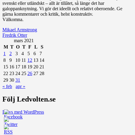
svenskt eller utländskt – allt är tillåtet, så länge det har
galoppanknytning. Vi gör det ideellt och relativt oberoende. Ge
gärna kommentarer och kritik, helst konstruktiv.
Välkomna.
Mikael Armstrong
Fredrik Otter
mars 2021
M
T
O
T
F
L
S
1
2
3
4
5
6
7
8
9
10
11
12
13
14
15
16
17
18
19
20
21
22
23
24
25
26
27
28
29
30
31
« feb
apr »
Följ Ledvolten.se
Drivs med WordPress