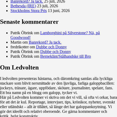
Banrekord? Ja tack.
25 juli, 2026
Bethesda (IRE)
23 juli, 2026
Stockholms Stora Pris
13 juni, 2026
Senaste kommentarer
Patrik Öbrink
om
Lamborghini på Silverstone? Nä, på
Goodwood!
Martin
om
Banrekord? Ja tack.
fredrikotter
om
Dubbe och Donny
Patrik Öbrink
om
Dubbe och Donny
Patrik Öbrink
om
Berneklint/Stålhandske till Bro
Om Ledvolten
Där galoppfolket möts
I ledvolten presenteras hästarna, och däromkring samlas alla lyckliga
stackare som blivit nersmittade av den ljuvliga, farliga galoppbacillen:
jockeys, tränare, ägare, uppfödare, skötare, journalister, spelare, fans.
Ett bra namn på en blogg om galopp, tycker vi.
Här på Ledvolten kommer vi skriva om det vi vill, så ofta vi orkar, bara
för att det är kul. Reportage, intervjuer, tips, krönikor, nyheter, svenskt
eller utländskt – allt är tillåtet, så länge det har galoppanknytning. Vi
gör det ideellt och relativt oberoende. Ge gärna kommentarer och
kritik, helst konstruktiv.