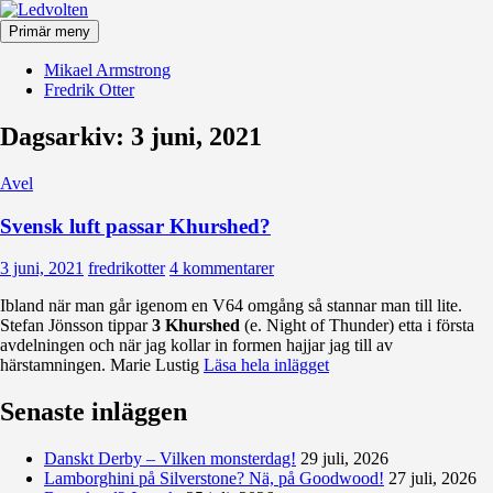
Hoppa
till
Primär meny
innehåll
Ledvolten
Mikael Armstrong
Fredrik Otter
Dagsarkiv: 3 juni, 2021
Avel
Svensk luft passar Khurshed?
3 juni, 2021
fredrikotter
4 kommentarer
Ibland när man går igenom en V64 omgång så stannar man till lite.
Stefan Jönsson tippar
3 Khurshed
(e. Night of Thunder) etta i första
avdelningen och när jag kollar in formen hajjar jag till av
härstamningen. Marie Lustig
Läsa hela inlägget
Senaste inläggen
Danskt Derby – Vilken monsterdag!
29 juli, 2026
Lamborghini på Silverstone? Nä, på Goodwood!
27 juli, 2026