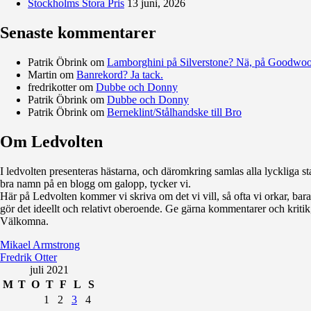
Stockholms Stora Pris
13 juni, 2026
Senaste kommentarer
Patrik Öbrink
om
Lamborghini på Silverstone? Nä, på Goodwo
Martin
om
Banrekord? Ja tack.
fredrikotter
om
Dubbe och Donny
Patrik Öbrink
om
Dubbe och Donny
Patrik Öbrink
om
Berneklint/Stålhandske till Bro
Om Ledvolten
Där galoppfolket möts
I ledvolten presenteras hästarna, och däromkring samlas alla lyckliga sta
bra namn på en blogg om galopp, tycker vi.
Här på Ledvolten kommer vi skriva om det vi vill, så ofta vi orkar, bara fö
gör det ideellt och relativt oberoende. Ge gärna kommentarer och kritik,
Välkomna.
Mikael Armstrong
Fredrik Otter
juli 2021
M
T
O
T
F
L
S
1
2
3
4