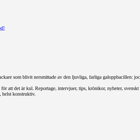
od!
ckare som blivit nersmittade av den ljuvliga, farliga galoppbacillen: jock
r att det är kul. Reportage, intervjuer, tips, krönikor, nyheter, svenskt e
 helst konstruktiv.