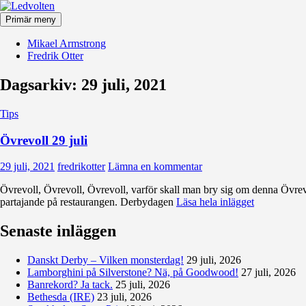
Hoppa
till
Primär meny
innehåll
Ledvolten
Mikael Armstrong
Fredrik Otter
Dagsarkiv: 29 juli, 2021
Tips
Övrevoll 29 juli
29 juli, 2021
fredrikotter
Lämna en kommentar
Övrevoll, Övrevoll, Övrevoll, varför skall man bry sig om denna Övrev
partajande på restaurangen. Derbydagen
Läsa hela inlägget
Senaste inläggen
Danskt Derby – Vilken monsterdag!
29 juli, 2026
Lamborghini på Silverstone? Nä, på Goodwood!
27 juli, 2026
Banrekord? Ja tack.
25 juli, 2026
Bethesda (IRE)
23 juli, 2026