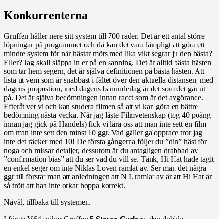
Konkurrenterna
Gruffen håller nere sitt system till 700 rader. Det är ett antal större
löpningar på programmet och då kan det vara lämpligt att göra ett
mindre system för när hästar möts med lika vikt segrar ju den bästa?
Eller? Jag skall släppa in er på en sanning. Det är alltid bästa hästen
som tar hem segern, det är själva definitionen på bästa hästen. Att
lista ut vem som är snabbast i fältet över den aktuella distansen, med
dagens propostion, med dagens banunderlag är det som det går ut
på. Det är själva bedömningen innan racet som är det avgörande.
Efteråt vet vi och kan studera filmen så att vi kan göra en bättre
bedömning nästa vecka. När jag läste Filmvetenskap (tog 40 poäng
innan jag gick på Handels) fick vi lära oss att man inte sett en film
om man inte sett den minst 10 ggr. Vad gäller galopprace tror jag
inte det räcker med 10! De första gångerna följer du ”din” häst för
noga och missar detaljer, dessutom är du antagligen drabbad av
”confirmation bias” att du ser vad du vill se. Tänk, Hi Hat hade tagit
en enkel seger om inte Niklas Loven ramlat av. Ser man det några
ggr till förstår man att anledningen att N L ramlar av är att Hi Hat är
så trött att han inte orkar hoppa korrekt.
Nåväl, tillbaka till systemen.
I första V64 spikar Gruffen
5 Stroxx Carlras
, den dubbla