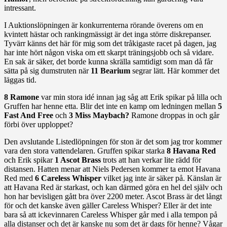
intressant.
I Auktionslöpningen är konkurrenterna rörande överens om en
kvintett hästar och rankingmässigt är det inga större diskrepanser.
Tyvärr känns det här för mig som det tråkigaste racet på dagen, jag
har inte hört någon viska om ett skarpt träningsjobb och så vidare.
En sak är säker, det borde kunna skrälla samtidigt som man då får
sätta på sig dumstruten när
11 Bearium
segrar lätt. Här kommer det
läggas tid.
8 Ramone
var min stora idé innan jag såg att Erik spikar på lilla och
Gruffen har henne etta. Blir det inte en kamp om ledningen mellan
5
Fast And Free
och
3 Miss Maybach?
Ramone droppas in och går
förbi över upploppet?
Den avslutande Listedlöpningen för ston är det som jag tror kommer
vara den stora vattendelaren. Gruffen spikar starka
8 Havana Red
och Erik spikar
1 Ascot Brass
trots att han verkar lite rädd för
distansen. Hatten menar att Niels Pedersen kommer ta emot Havana
Red med
6 Careless Whisper
vilket jag inte är säker på. Känslan är
att Havana Red är starkast, och kan därmed göra en hel del själv och
hon har bevisligen gått bra över 2200 meter. Ascot Brass är det långt
för och det kanske även gäller Careless Whisper? Eller är det inte
bara så att ickevinnaren Careless Whisper går med i alla tempon på
alla distanser och det är kanske nu som det är dags för henne? Vågar