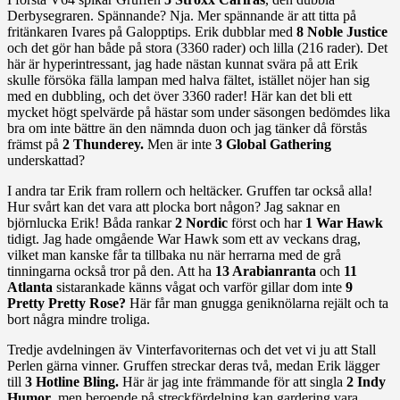
Derbysegraren. Spännande? Nja. Mer spännande är att titta på
fritänkaren Ivares på Galopptips. Erik dubblar med
8 Noble Justice
och det gör han både på stora (3360 rader) och lilla (216 rader). Det
här är hyperintressant, jag hade nästan kunnat svära på att Erik
skulle försöka fälla lampan med halva fältet, istället nöjer han sig
med en dubbling, och det över 3360 rader! Här kan det bli ett
mycket högt spelvärde på hästar som under säsongen bedömdes lika
bra om inte bättre än den nämnda duon och jag tänker då förstås
främst på
2 Thunderey.
Men är inte
3 Global Gathering
underskattad?
I andra tar Erik fram rollern och heltäcker. Gruffen tar också alla!
Hur svårt kan det vara att plocka bort någon? Jag saknar en
björnlucka Erik! Båda rankar
2 Nordic
först och har
1 War Hawk
tidigt. Jag hade omgående War Hawk som ett av veckans drag,
vilket man kanske får ta tillbaka nu när herrarna med de grå
tinningarna också tror på den. Att ha
13 Arabianranta
och
11
Atlanta
sistarankade känns vågat och varför gillar dom inte
9
Pretty Pretty Rose?
Här får man gnugga geniknölarna rejält och ta
bort några mindre troliga.
Tredje avdelningen äv Vinterfavoriternas och det vet vi ju att Stall
Perlen gärna vinner. Gruffen streckar deras två, medan Erik lägger
till
3 Hotline Bling.
Här är jag inte främmande för att singla
2 Indy
Humor
, men beroende på streckfördelning kan gardering vara