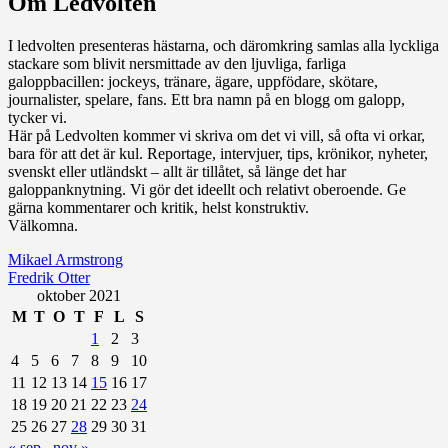
Om Ledvolten
Där galoppfolket möts
I ledvolten presenteras hästarna, och däromkring samlas alla lyckliga
stackare som blivit nersmittade av den ljuvliga, farliga
galoppbacillen: jockeys, tränare, ägare, uppfödare, skötare,
journalister, spelare, fans. Ett bra namn på en blogg om galopp,
tycker vi.
Här på Ledvolten kommer vi skriva om det vi vill, så ofta vi orkar,
bara för att det är kul. Reportage, intervjuer, tips, krönikor, nyheter,
svenskt eller utländskt – allt är tillåtet, så länge det har
galoppanknytning. Vi gör det ideellt och relativt oberoende. Ge
gärna kommentarer och kritik, helst konstruktiv.
Välkomna.
Mikael Armstrong
Fredrik Otter
oktober 2021
M
T
O
T
F
L
S
1
2
3
4
5
6
7
8
9
10
11
12
13
14
15
16
17
18
19
20
21
22
23
24
25
26
27
28
29
30
31
« sep
nov »