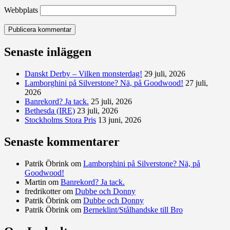
Webbplats
Senaste inläggen
Danskt Derby – Vilken monsterdag!
29 juli, 2026
Lamborghini på Silverstone? Nä, på Goodwood!
27 juli,
2026
Banrekord? Ja tack.
25 juli, 2026
Bethesda (IRE)
23 juli, 2026
Stockholms Stora Pris
13 juni, 2026
Senaste kommentarer
Patrik Öbrink
om
Lamborghini på Silverstone? Nä, på
Goodwood!
Martin
om
Banrekord? Ja tack.
fredrikotter
om
Dubbe och Donny
Patrik Öbrink
om
Dubbe och Donny
Patrik Öbrink
om
Berneklint/Stålhandske till Bro