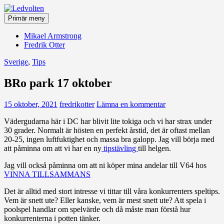
Hoppa
till
Primär meny
innehåll
Ledvolten
Mikael Armstrong
Fredrik Otter
Sverige
,
Tips
BRo park 17 oktober
15 oktober, 2021
fredrikotter
Lämna en kommentar
Vädergudarna här i DC har blivit lite tokiga och vi har strax under
30 grader. Normalt är hösten en perfekt årstid, det är oftast mellan
20-25, ingen luftfuktighet och massa bra galopp. Jag vill börja med
att påminna om att vi har en ny
tipstävling
till helgen.
Jag vill också påminna om att ni köper mina andelar till V64 hos
VINNA TILLSAMMANS
Det är alltid med stort intresse vi tittar till våra konkurrenters speltips.
Vem är snett ute? Eller kanske, vem är mest snett ute? Att spela i
poolspel handlar om spelvärde och då måste man förstå hur
konkurrenterna i potten tänker.