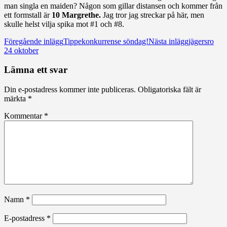
man singla en maiden? Någon som gillar distansen och kommer från
ett formstall är
10 Margrethe.
Jag tror jag streckar på här, men
skulle helst vilja spika mot #1 och #8.
Inläggsnavigering
Föregående inlägg
Tippekonkurrense söndag!
Nästa inlägg
jägersro
24 oktober
Lämna ett svar
Din e-postadress kommer inte publiceras.
Obligatoriska fält är
märkta
*
Kommentar
*
Namn
*
E-postadress
*