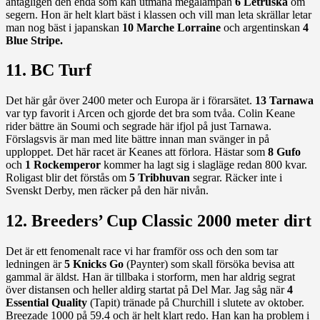
antagligen den enda som kan utmana megalampan
6 Letruska
om
segern. Hon är helt klart bäst i klassen och vill man leta skrällar letar
man nog bäst i japanskan
10 Marche Lorraine
och argentinskan
4
Blue Stripe.
11. BC Turf
Det här går över 2400 meter och Europa är i förarsätet.
13 Tarnawa
var typ favorit i Arcen och gjorde det bra som tvåa. Colin Keane
rider bättre än Soumi och segrade här ifjol på just Tarnawa.
Förslagsvis är man med lite bättre innan man svänger in på
upploppet. Det här racet är Keanes att förlora. Hästar som
8 Gufo
och
1 Rockemperor
kommer ha lagt sig i slagläge redan 800 kvar.
Roligast blir det förstås om
5 Tribhuvan
segrar. Räcker inte i
Svenskt Derby, men räcker på den här nivån.
12. Breeders’ Cup Classic 2000 meter dirt
Det är ett fenomenalt race vi har framför oss och den som tar
ledningen är
5 Knicks Go
(Paynter) som skall försöka bevisa att
gammal är äldst. Han är tillbaka i storform, men har aldrig segrat
över distansen och heller aldirg startat på Del Mar. Jag såg när
4
Essential Quality
(Tapit) tränade på Churchill i slutete av oktober.
Breezade 1000 på 59.4 och är helt klart redo. Han kan ha problem i