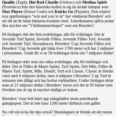
Quality
(Tapit),
Hot Rod Charlie
(Oxbow) och
Medina Spirit
(Protonico) från den klassiska kullen ta sig än ärrade kämpar som
Max Player
(Honor Code) och
Knicks Go
(Paynter). Den relativt
nya uppfinningen ”win and you’re in” har vitaliserat Breeders’ och
ser till att de bästa hästarna kommer med. Amerikanarna själva pratar
lika mycket om ”Världsmästerskapet” som om Breeders’.
På fredagen rids det fem avdelningar, alla för tvååringar. Det är
Juvenile Turf Sprint, Juvenile Fillies, Juvenile Fillies Turf, Juvenile
och Juvenile Turf. Huvudracen, Breeders’ Cup Juvenile Fillies och
Breeders’ Cup Juvenile går båda över 1700 meter och har 2 miljoner
i prissumma. Totalt får vi se 58 tvååringar tävla om 7 miljoner dollar!
På lördagen rider man nio olika avdelingar, alla för treåringar och
äldre. Det är Fillies & Mares Sprint, Turf Sprint, Dirt Mile, Fillies &
Mares Turf, Sprint, Mile, Distaff, Turf och Classic. Classic är förstås
värst med 6 miljoner dollar, men 4 miljoner i Breeders’ Cup Turf är
minsann inte dåligt och har lockat världseliten. Under lördagen delar
man ut 21 miljoner dollar i Breeders’ racen och det är 95 hästar som
försöker sno åt sig så mycket möjligt av kakan.
Breeders’ visar helt klart upp mångfalden inom amerikansk
galoppsport. Det är inte bara 1200 meter dirttrack som gäller.
Nu vill väl ni ha lite tips också? Brasklappen är förstås att det mesta