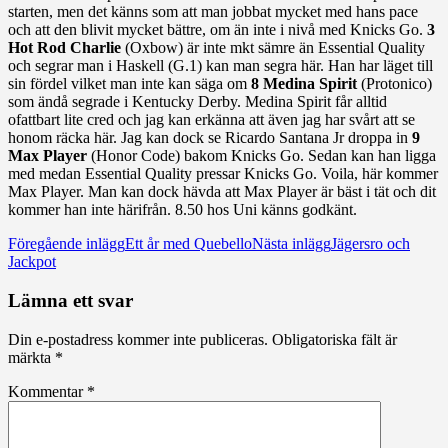
starten, men det känns som att man jobbat mycket med hans pace
och att den blivit mycket bättre, om än inte i nivå med Knicks Go.
3
Hot Rod Charlie
(Oxbow) är inte mkt sämre än Essential Quality
och segrar man i Haskell (G.1) kan man segra här. Han har läget till
sin fördel vilket man inte kan säga om
8 Medina Spirit
(Protonico)
som ändå segrade i Kentucky Derby. Medina Spirit får alltid
ofattbart lite cred och jag kan erkänna att även jag har svårt att se
honom räcka här. Jag kan dock se Ricardo Santana Jr droppa in
9
Max Player
(Honor Code) bakom Knicks Go. Sedan kan han ligga
med medan Essential Quality pressar Knicks Go. Voila, här kommer
Max Player. Man kan dock hävda att Max Player är bäst i tät och dit
kommer han inte härifrån. 8.50 hos Uni känns godkänt.
Inläggsnavigering
Föregående inlägg
Ett år med Quebello
Nästa inlägg
Jägersro och
Jackpot
Lämna ett svar
Din e-postadress kommer inte publiceras.
Obligatoriska fält är
märkta
*
Kommentar
*