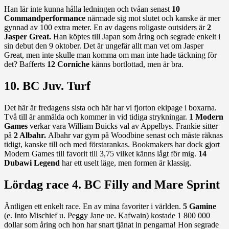
Han lär inte kunna hålla ledningen och tvåan senast
10
Commandperformance
närmade sig mot slutet och kanske är mer
gynnad av 100 extra meter. En av dagens roligaste outsiders är
2
Jasper Great.
Han köptes till Japan som åring och segrade enkelt i
sin debut den 9 oktober. Det är ungefär allt man vet om Jasper
Great, men inte skulle man komma om man inte hade täckning för
det? Bafferts
12 Corniche
känns bortlottad, men är bra.
10. BC Juv. Turf
Det här är fredagens sista och här har vi fjorton ekipage i boxarna.
Två till är anmälda och kommer in vid tidiga strykningar.
1 Modern
Games
verkar vara William Buicks val av Appelbys. Frankie sitter
på
2 Albahr.
Albahr var gym på Woodbine senast och måste räknas
tidigt, kanske till och med förstarankas. Bookmakers har dock gjort
Modern Games till favorit till 3,75 vilket känns lågt för mig.
14
Dubawi Legend
har ett uselt läge, men formen är klassig.
Lördag race 4. BC Filly and Mare Sprint
Äntligen ett enkelt race. En av mina favoriter i världen.
5 Gamine
(e. Into Mischief u. Peggy Jane ue. Kafwain) kostade 1 800 000
dollar som åring och hon har snart tjänat in pengarna! Hon segrade