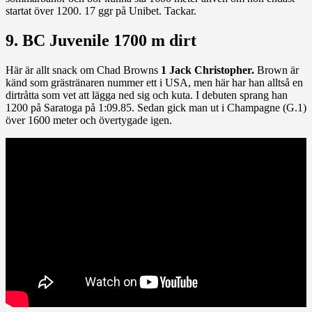
startat över 1200. 17 ggr på Unibet. Tackar.
9. BC Juvenile 1700 m dirt
Här är allt snack om Chad Browns
1 Jack Christopher.
Brown är
känd som grästränaren nummer ett i USA, men här har han alltså en
dirtråtta som vet att lägga ned sig och kuta. I debuten sprang han
1200 på Saratoga på 1:09.85. Sedan gick man ut i Champagne (G.1)
över 1600 meter och övertygade igen.