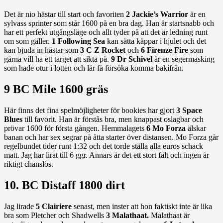
Det är nio hästar till start och favoriten
2 Jackie’s Warrior
är en
sylvass sprinter som står 1600 på en bra dag. Han är startsnabb och
har ett perfekt utgångsläge och allt tyder på att det är ledning runt
om som gäller.
1 Following Sea
kan sätta käppar i hjulet och det
kan bjuda in hästar som
3 C Z Rocket
och
6 Firenze Fire
som
gärna vill ha ett target att sikta på.
9 Dr Schivel
är en segermasking
som hade otur i lotten och lär få försöka komma bakifrån.
9 BC Mile 1600 gräs
Här finns det fina spelmöjligheter för bookies har gjort
3 Space
Blues
till favorit. Han är förstås bra, men knappast oslagbar och
prövar 1600 för första gången. Hemmalagets
6 Mo Forza
älskar
banan och har sex segrar på åtta starter över distansen. Mo Forza går
regelbundet tider runt 1:32 och det torde ställa alla euros schack
matt. Jag har lirat till 6 ggr. Annars är det ett stort fält och ingen är
riktigt chanslös.
10. BC Distaff 1800 dirt
Jag lirade
5 Clairiere
senast, men inster att hon faktiskt inte är lika
bra som Pletcher och Shadwells
3 Malathaat.
Malathaat är