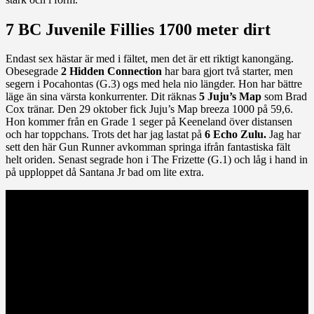
7 BC Juvenile Fillies 1700 meter dirt
Endast sex hästar är med i fältet, men det är ett riktigt kanongäng.
Obesegrade
2 Hidden Connection
har bara gjort två starter, men
segern i Pocahontas (G.3) ogs med hela nio längder. Hon har bättre
läge än sina värsta konkurrenter. Dit räknas
5 Juju’s Map
som Brad
Cox tränar. Den 29 oktober fick Juju’s Map breeza 1000 på 59,6.
Hon kommer från en Grade 1 seger på Keeneland över distansen
och har toppchans. Trots det har jag lastat på
6 Echo Zulu.
Jag har
sett den här Gun Runner avkomman springa ifrån fantastiska fält
helt oriden. Senast segrade hon i The Frizette (G.1) och låg i hand in
på upploppet då Santana Jr bad om lite extra.