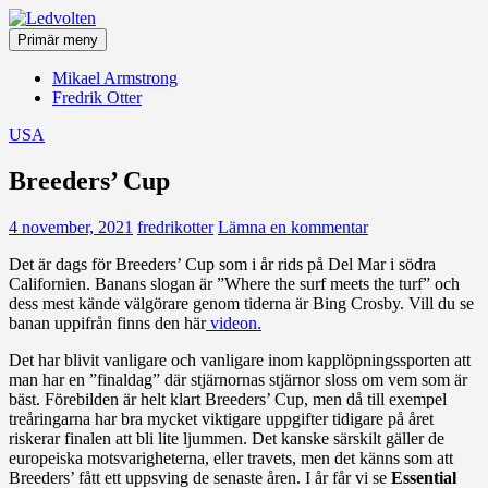
Hoppa
till
Primär meny
innehåll
Ledvolten
Mikael Armstrong
Fredrik Otter
USA
Breeders’ Cup
4 november, 2021
fredrikotter
Lämna en kommentar
Det är dags för Breeders’ Cup som i år rids på Del Mar i södra
Californien. Banans slogan är ”Where the surf meets the turf” och
dess mest kände välgörare genom tiderna är Bing Crosby. Vill du se
banan uppifrån finns den här
videon.
Det har blivit vanligare och vanligare inom kapplöpningssporten att
man har en ”finaldag” där stjärnornas stjärnor sloss om vem som är
bäst. Förebilden är helt klart Breeders’ Cup, men då till exempel
treåringarna har bra mycket viktigare uppgifter tidigare på året
riskerar finalen att bli lite ljummen. Det kanske särskilt gäller de
europeiska motsvarigheterna, eller travets, men det känns som att
Breeders’ fått ett uppsving de senaste åren. I år får vi se
Essential