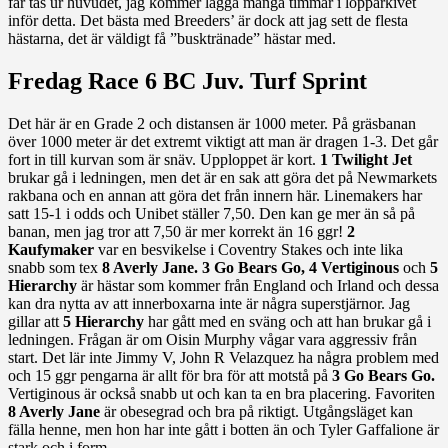
får tas ur huvudet, jag kommer lägga många timmar i lopparkivet
inför detta. Det bästa med Breeders’ är dock att jag sett de flesta
hästarna, det är väldigt få ”busktränade” hästar med.
Fredag Race 6 BC Juv. Turf Sprint
Det här är en Grade 2 och distansen är 1000 meter. På gräsbanan
över 1000 meter är det extremt viktigt att man är dragen 1-3. Det går
fort in till kurvan som är snäv. Upploppet är kort.
1 Twilight Jet
brukar gå i ledningen, men det är en sak att göra det på Newmarkets
rakbana och en annan att göra det från innern här. Linemakers har
satt 15-1 i odds och Unibet ställer 7,50. Den kan ge mer än så på
banan, men jag tror att 7,50 är mer korrekt än 16 ggr!
2
Kaufymaker
var en besvikelse i Coventry Stakes och inte lika
snabb som tex
8 Averly Jane.
3 Go Bears Go, 4 Vertiginous
och
5
Hierarchy
är hästar som kommer från England och Irland och dessa
kan dra nytta av att innerboxarna inte är några superstjärnor. Jag
gillar att
5 Hierarchy
har gått med en sväng och att han brukar gå i
ledningen. Frågan är om Oisin Murphy vågar vara aggressiv från
start. Det lär inte Jimmy V, John R Velazquez ha några problem med
och 15 ggr pengarna är allt för bra för att motstå på
3 Go Bears Go.
Vertiginous är också snabb ut och kan ta en bra placering. Favoriten
8 Averly Jane
är obesegrad och bra på riktigt. Utgångsläget kan
fälla henne, men hon har inte gått i botten än och Tyler Gaffalione är
stark och i form.