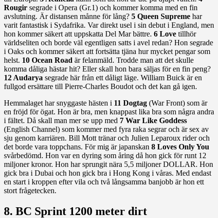
Rougir
segrade i Opera (Gr.1) och kommer komma med en fin
avslutning. Är distansen månne för lång?
5 Queen Supreme
har
varit fantastisk i Sydafrika. Var direkt usel i sin debut i England, men
hon kommer säkert att uppskatta Del Mar bättre.
6 Love
tillhör
världseliten och borde väl egentligen satts i avel redan? Hon segrade
i Oaks och kommer säkert att fortsätta tjäna hur mycket pengar som
helst.
10 Ocean Road
är felanmäld. Trodde man att det skulle
komma dåliga hästar hit? Eller skall hon bara säljas för en fin peng?
12 Audarya
segrade här från ett dåligt läge. William Buick är en
fullgod ersättare till Pierre-Charles Boudot och det kan gå igen.
Hemmalaget har snyggaste hästen i
11 Dogtag
(War Front) som är
en fröjd för ögat. Hon är bra, men knappast lika bra som några andra
i fältet. Då skall man mer se upp med
7 War Like Goddess
(English Channel) som kommer med fyra raka segrar och är sex av
sju genom karriären. Bill Mott tränar och Julien Leparoux rider och
det borde vara toppchans. För mig är japanskan
8 Loves Only You
svårbedömd. Hon var en dyring som åring då hon gick för runt 12
miljoner kronor. Hon har sprungit nära 5,5 miljoner DOLLAR. Hon
gick bra i Dubai och hon gick bra i Hong Kong i våras. Med endast
en start i kroppen efter vila och två långsamma banjobb är hon ett
stort frågetecken.
8. BC Sprint 1200 meter dirt