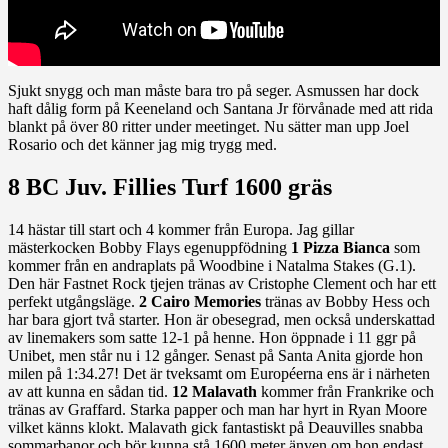
Sjukt snygg och man måste bara tro på seger. Asmussen har dock
haft dålig form på Keeneland och Santana Jr förvånade med att rida
blankt på över 80 ritter under meetinget. Nu sätter man upp Joel
Rosario och det känner jag mig trygg med.
8 BC Juv. Fillies Turf 1600 gräs
14 hästar till start och 4 kommer från Europa. Jag gillar
mästerkocken Bobby Flays egenuppfödning
1 Pizza Bianca
som
kommer från en andraplats på Woodbine i Natalma Stakes (G.1).
Den här Fastnet Rock tjejen tränas av Cristophe Clement och har ett
perfekt utgångsläge.
2 Cairo Memories
tränas av Bobby Hess och
har bara gjort två starter. Hon är obesegrad, men också underskattad
av linemakers som satte 12-1 på henne. Hon öppnade i 11 ggr på
Unibet, men står nu i 12 gånger. Senast på Santa Anita gjorde hon
milen på 1:34.27! Det är tveksamt om Européerna ens är i närheten
av att kunna en sådan tid.
12 Malavath
kommer från Frankrike och
tränas av Graffard. Starka papper och man har hyrt in Ryan Moore
vilket känns klokt. Malavath gick fantastiskt på Deauvilles snabba
sommarbanor och bör kunna stå 1600 meter änven om hon endast