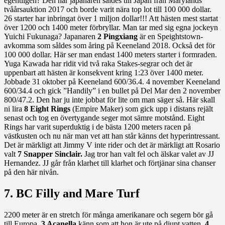
egentligen? Den här japanaren såldes till Japan från Marylands
tvåårsauktion 2017 och borde varit nära top lot till 100 000 dollar.
26 starter har inbringat över 1 miljon dollar!!! Att hästen mest startat
över 1200 och 1400 meter förbryllar. Man tar med sig egna jockeyn
Yuichi Fukunaga? Japanaren
2 Pingxiang
är en Speightstown-
avkomma som såldes som åring på Keeneland 2018. Också det för
100 000 dollar. Här ser man endast 1400 meters starter i formraden.
Yuga Kawada har ridit vid två raka Stakes-segrar och det är
uppenbart att hästen är konsekvent kring 1:23 över 1400 meter.
Jobbade 31 oktober på Keeneland 600/36.4. 4 november Keeneland
600/34.4 och gick ”Handily” i en bullet på Del Mar den 2 november
800/47.2. Den har ju inte jobbat för lite om man säger så. Här skall
ni lira
8 Eight Rings
(Empire Maker) som gick upp i distans rejält
senast och tog en övertygande seger mot sämre motstånd. Eight
Rings har varit superduktig i de bästa 1200 meters racen på
västkusten och nu när man vet att han står känns det hyperintressant.
Det är märkligt att Jimmy V inte rider och det är märkligt att Rosario
valt
7 Snapper Sinclair.
Jag tror han valt fel och älskar valet av JJ
Hernandez. JJ går från klarhet till klarhet och förtjänar sina chanser
på den här nivån.
7. BC Filly and Mare Turf
2200 meter är en stretch för många amerikanare och segern bör gå
till Europa.
3 Acanella
känn som att hon är ute på djupt vatten.
4