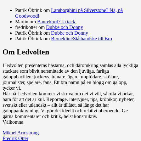
Patrik Öbrink
om
Lamborghini på Silverstone? Nä, på
Goodwood!
Martin
om
Banrekord? Ja tack.
fredrikotter
om
Dubbe och Donny
Patrik Öbrink
om
Dubbe och Donny
Patrik Öbrink
om
Berneklint/Stålhandske till Bro
Om Ledvolten
Där galoppfolket möts
I ledvolten presenteras hästarna, och däromkring samlas alla lyckliga
stackare som blivit nersmittade av den ljuvliga, farliga
galoppbacillen: jockeys, tränare, ägare, uppfödare, skötare,
journalister, spelare, fans. Ett bra namn på en blogg om galopp,
tycker vi.
Här på Ledvolten kommer vi skriva om det vi vill, så ofta vi orkar,
bara för att det är kul. Reportage, intervjuer, tips, krönikor, nyheter,
svenskt eller utländskt – allt är tillåtet, så länge det har
galoppanknytning. Vi gör det ideellt och relativt oberoende. Ge
gärna kommentarer och kritik, helst konstruktiv.
Välkomna.
Mikael Armstrong
Fredrik Otter