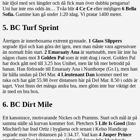
här ifjol med sex längder och då fick man över dubbla pengarna!
Uni har inte ens odds än… Tvåa blir
4 Ce Ce
eller möjligen
6 Bella
Sofia.
Gamine kan gå under 1:20 idag. Vi pratar 1400 meter.
5. BC Turf Sprint
Återigen är innerboxarna extremt gynnade.
1 Glass Slippers
segrade ifjol och kan göra det igen, men man måste vara agressivare
än normalt från start.
2 Emaraaty Ana
är startsnabb, men lär inte ha
någon chans mot
3 Golden Pal
som är mitt drag i racet. Golden Pal
har dock gått ned till 3.25 hos Unibet, men lär bli mer betrodd på
banan. Han förlorade till Emaraaty Ana i Nunthorpe (Gr.1), men han
lär hålla undan på Del Mar.
4 Lieutenant Dan
kommer med tre
raka och har gått 55.98 över distansen här på Del Mar. 8.50 i odds är
taget. Visst finns det många andra bra, men glöm inte hur viktigt det
är med en bra box.
6. BC Dirt Mile
Ett kanonrace, motsvarande Nickes och Pramms. Start och mål är på
samma ställe så kurvan kommer fort. Pletchers
5 Life Is Good
(Into
Mischief) har Irad Ortiz i byglarna och senast i Kelso Handicap
segrade man över distansen på 1:34.37. Vad kan
4 Jasper Prince