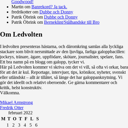
Goodwood!
Martin
om
Banrekord? Ja tack.
fredrikotter
om
Dubbe och Donny
Patrik Öbrink
om
Dubbe och Donny
Patrik Öbrink
om
Berneklint/Stålhandske till Bro
Om Ledvolten
Där galoppfolket möts
I ledvolten presenteras hästarna, och däromkring samlas alla lyckliga
stackare som blivit nersmittade av den ljuvliga, farliga galoppbacillen:
jockeys, tränare, ägare, uppfödare, skötare, journalister, spelare, fans.
Ett bra namn på en blogg om galopp, tycker vi.
Här på Ledvolten kommer vi skriva om det vi vill, så ofta vi orkar, bara
för att det är kul. Reportage, intervjuer, tips, krönikor, nyheter, svenskt
eller utländskt – allt är tillåtet, så länge det har galoppanknytning. Vi
gör det ideellt och relativt oberoende. Ge gärna kommentarer och
kritik, helst konstruktiv.
Välkomna.
Mikael Armstrong
Fredrik Otter
februari 2022
M
T
O
T
F
L
S
1
2
3
4
5
6