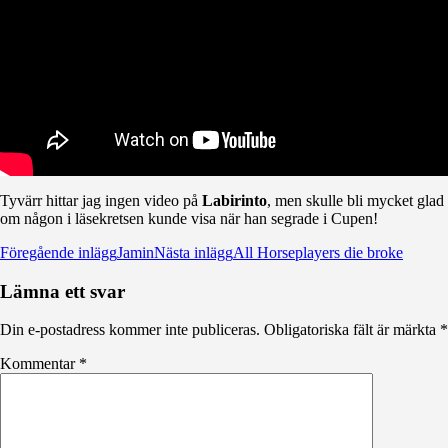
Tyvärr hittar jag ingen video på
Labirinto
, men skulle bli mycket glad
om någon i läsekretsen kunde visa när han segrade i Cupen!
Inläggsnavigering
Föregående inlägg
Jamin
Nästa inlägg
All Horseplayers die broke
Lämna ett svar
Din e-postadress kommer inte publiceras.
Obligatoriska fält är märkta
*
Kommentar
*