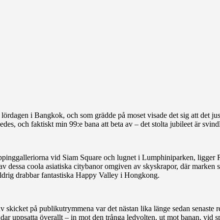
 lördagen i Bangkok, och som grädde på moset visade det sig att det j
des, och faktiskt min 99:e bana att beta av – det stolta jubileet är svind
oppinggalleriorna vid Siam Square och lugnet i Lumphiniparken, ligge
av dessa coola asiatiska citybanor omgiven av skyskrapor, där marken sa
ldrig drabbar fantastiska Happy Valley i Hongkong.
v skicket på publikutrymmena var det nästan lika länge sedan senaste 
indar uppsatta överallt – in mot den trånga ledvolten, ut mot banan, vid