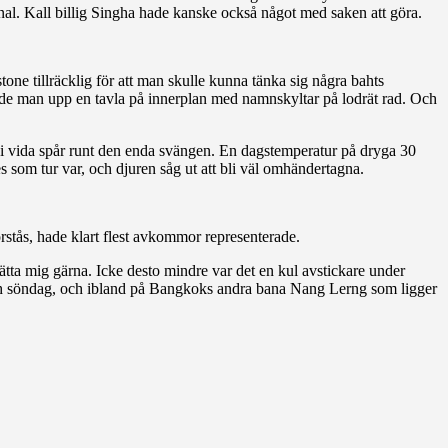
inal. Kall billig Singha hade kanske också något med saken att göra.
ne tillräcklig för att man skulle kunna tänka sig några bahts
ssade man upp en tavla på innerplan med namnskyltar på lodrät rad. Och
de i vida spår runt den enda svängen. En dagstemperatur på dryga 30
s som tur var, och djuren såg ut att bli väl omhändertagna.
stås, hade klart flest avkommor representerade.
Rätta mig gärna. Icke desto mindre var det en kul avstickare under
och söndag, och ibland på Bangkoks andra bana Nang Lerng som ligger