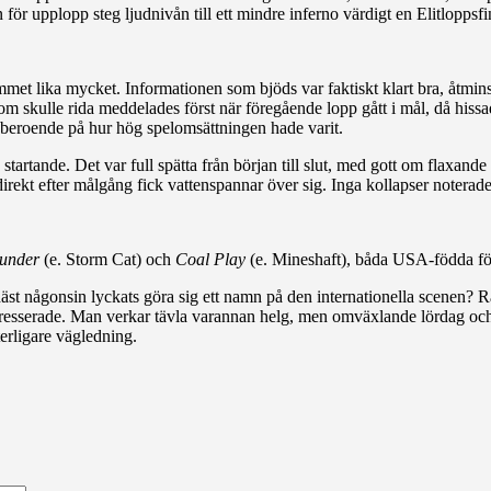
för upplopp steg ljudnivån till ett mindre inferno värdigt en Elitloppsf
t lika mycket. Informationen som bjöds var faktiskt klart bra, åtminsto
 som skulle rida meddelades först när föregående lopp gått i mål, då hi
t beroende på hur hög spelomsättningen hade varit.
tartande. Det var full spätta från början till slut, med gott om flaxan
irekt efter målgång fick vattenspannar över sig. Inga kollapser noterade
under
(e. Storm Cat) och
Coal Play
(e. Mineshaft), båda USA-födda för
 häst någonsin lyckats göra sig ett namn på den internationella scenen? 
intresserade. Man verkar tävla varannan helg, men omväxlande lördag 
terligare vägledning.