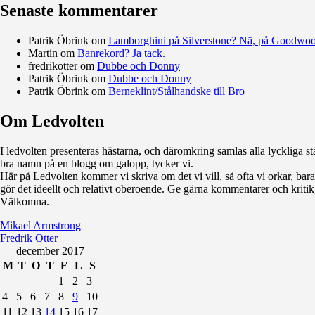
Senaste kommentarer
Patrik Öbrink
om
Lamborghini på Silverstone? Nä, på Goodwo
Martin
om
Banrekord? Ja tack.
fredrikotter
om
Dubbe och Donny
Patrik Öbrink
om
Dubbe och Donny
Patrik Öbrink
om
Berneklint/Stålhandske till Bro
Om Ledvolten
Där galoppfolket möts
I ledvolten presenteras hästarna, och däromkring samlas alla lyckliga sta
bra namn på en blogg om galopp, tycker vi.
Här på Ledvolten kommer vi skriva om det vi vill, så ofta vi orkar, bara fö
gör det ideellt och relativt oberoende. Ge gärna kommentarer och kritik,
Välkomna.
Mikael Armstrong
Fredrik Otter
december 2017
M
T
O
T
F
L
S
1
2
3
4
5
6
7
8
9
10
11
12
13
14
15
16
17