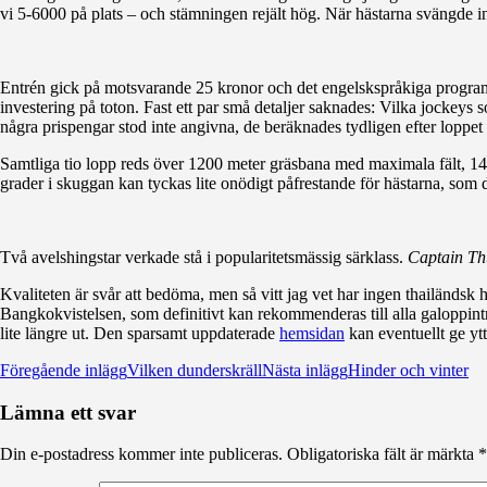
vi 5-6000 på plats – och stämningen rejält hög. När hästarna svängde in 
Entrén gick på motsvarande 25 kronor och det engelskspråkiga programme
investering på toton. Fast ett par små detaljer saknades: Vilka jockeys
några prispengar stod inte angivna, de beräknades tydligen efter loppe
Samtliga tio lopp reds över 1200 meter gräsbana med maximala fält, 14 s
grader i skuggan kan tyckas lite onödigt påfrestande för hästarna, som d
Två avelshingstar verkade stå i popularitetsmässig särklass.
Captain Th
Kvaliteten är svår att bedöma, men så vitt jag vet har ingen thailändsk
Bangkokvistelsen, som definitivt kan rekommenderas till alla galopp
lite längre ut. Den sparsamt uppdaterade
hemsidan
kan eventuellt ge yt
Inläggsnavigering
Föregående inlägg
Vilken dunderskräll
Nästa inlägg
Hinder och vinter
Lämna ett svar
Din e-postadress kommer inte publiceras.
Obligatoriska fält är märkta
*