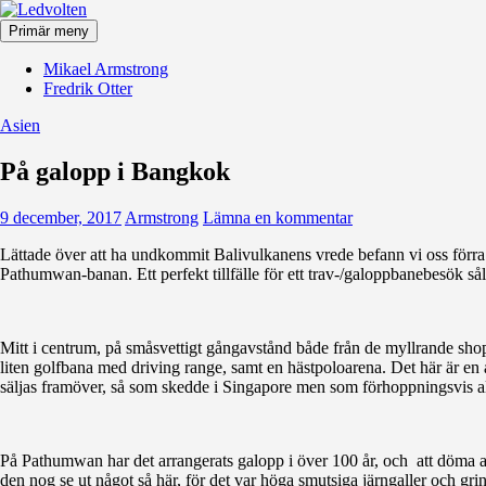
Hoppa
till
Primär meny
innehåll
Ledvolten
Mikael Armstrong
Fredrik Otter
Asien
På galopp i Bangkok
9 december, 2017
Armstrong
Lämna en kommentar
Lättade över att ha undkommit Balivulkanens vrede befann vi oss förra
Pathumwan-banan. Ett perfekt tillfälle för ett trav-/galoppbanebesök såle
Mitt i centrum, på småsvettigt gångavstånd både från de myllrande sh
liten golfbana med driving range, samt en hästpoloarena. Det här är en 
säljas framöver, så som skedde i Singapore men som förhoppningsvis a
På Pathumwan har det arrangerats galopp i över 100 år, och att döma a
den nog se ut något så här, för det var höga smutsiga järngaller och gr