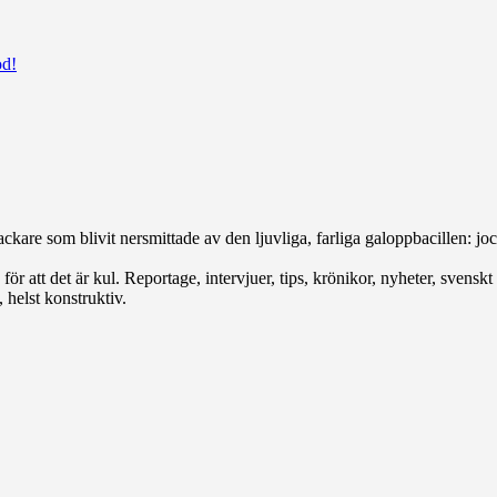
od!
ckare som blivit nersmittade av den ljuvliga, farliga galoppbacillen: jock
r att det är kul. Reportage, intervjuer, tips, krönikor, nyheter, svenskt e
 helst konstruktiv.