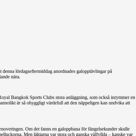
ust denna lördagseftermiddag anordnades galopptävlingar på
lande nära.
r Royal Bangkok Sports Clubs stora anläggning, som också inrymmer en
nnolikt är så ohyggligt värdefull att den näppeligen kan undvika att
renoveringen. Om det fanns en galoppbana för fängelsekunder skulle
 spelluckorna. Men läktarna var stora och ganska välfyllda – kanske var