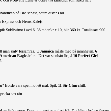
do och Nouvelle Lune är också två klassdjur som stred hårt
 handikap på Bro senast, bättre distans nu.
r Express och Heros Kalejs.
pik Sublissimo i avd 6. 36 rader/kr x 10, blir 360 kr. Totalinsats 900
 att man själv försämras.
1 Jamaica
måste med på jämnheten.
6
American Eagle
är bra. Det var stenhårt lir på
10 Perfect Girl
h.
ar? Borde vara spel mot ett mål. Spik
11 Sir Churchill.
ricka sex rätt.
tnad av 640 kronor. Dessutom spelas endast V6. Det blir också en flerare