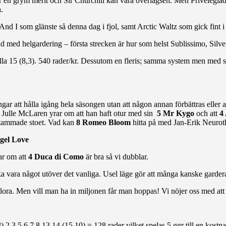
är en grym merit och Sir Churchill kan vara överlägsen. Men Privelegia
.
And I som glänste så denna dag i fjol, samt Arctic Waltz som gick fint i
 med helgardering – första strecken är hur som helst Sublissimo, Silve
, alla 15 (8,3). 540 rader/kr. Dessutom en fleris; samma system men med s
ringar att hålla igång hela säsongen utan att någon annan förbättras eller
h Julle McLaren yrar om att han haft otur med sin
5 Mr Kygo
och att
4 
 stammade stoet. Vad kan
8 Romeo Bloom
hitta på med Jan-Erik Neurot
gel Love
ar om att
4 Duca di Como
är bra så vi dubblar.
a vara något utöver det vanliga. Usel läge gör att många kanske garder
ora. Men vill man ha in miljonen får man hoppas! Vi nöjer oss med att p
8) 2,3,5,6,7,8,13,14 (15,10) = 128 rader vilket spelas 5 ggr till en kos