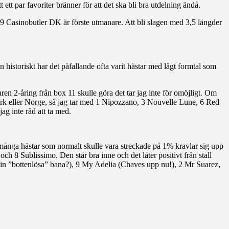
ett par favoriter bränner för att det ska bli bra utdelning ändå.
. 9 Casinobutler DK är förste utmanare. Att bli slagen med 3,5 längder
historiskt har det påfallande ofta varit hästar med lågt formtal som
aren 2-åring från box 11 skulle göra det tar jag inte för omöjligt. Om
Danmark eller Norge, så jag tar med 1 Nipozzano, 3 Nouvelle Lune, 6 Red
ag inte råd att ta med.
t många hästar som normalt skulle vara streckade på 1% kravlar sig upp
ch 8 Sublissimo. Den står bra inne och det låter positivt från stall
n sin ”bottenlösa” bana?), 9 My Adelia (Chaves upp nu!), 2 Mr Suarez,