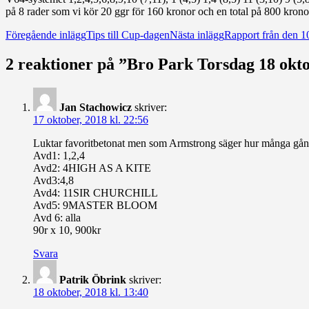
på 8 rader som vi kör 20 ggr för 160 kronor och en total på 800 krono
Inläggsnavigering
Föregående inlägg
Tips till Cup-dagen
Nästa inlägg
Rapport från den 1
2 reaktioner på ”Bro Park Torsdag 18 okt
Jan Stachowicz
skriver:
17 oktober, 2018 kl. 22:56
Luktar favoritbetonat men som Armstrong säger hur många gånger h
Avd1: 1,2,4
Avd2: 4HIGH AS A KITE
Avd3:4,8
Avd4: 11SIR CHURCHILL
Avd5: 9MASTER BLOOM
Avd 6: alla
90r x 10, 900kr
Svara
Patrik Öbrink
skriver:
18 oktober, 2018 kl. 13:40