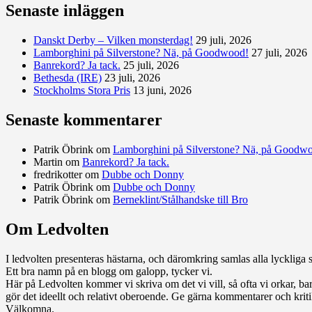
Senaste inläggen
Danskt Derby – Vilken monsterdag!
29 juli, 2026
Lamborghini på Silverstone? Nä, på Goodwood!
27 juli, 2026
Banrekord? Ja tack.
25 juli, 2026
Bethesda (IRE)
23 juli, 2026
Stockholms Stora Pris
13 juni, 2026
Senaste kommentarer
Patrik Öbrink
om
Lamborghini på Silverstone? Nä, på Goodw
Martin
om
Banrekord? Ja tack.
fredrikotter
om
Dubbe och Donny
Patrik Öbrink
om
Dubbe och Donny
Patrik Öbrink
om
Berneklint/Stålhandske till Bro
Om Ledvolten
Där galoppfolket möts
I ledvolten presenteras hästarna, och däromkring samlas alla lyckliga st
Ett bra namn på en blogg om galopp, tycker vi.
Här på Ledvolten kommer vi skriva om det vi vill, så ofta vi orkar, bara 
gör det ideellt och relativt oberoende. Ge gärna kommentarer och kritik
Välkomna.