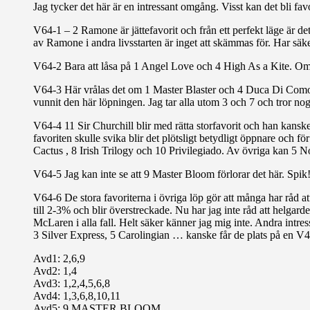
Jag tycker det här är en intressant omgång. Visst kan det bli fav
V64-1 – 2 Ramone är jättefavorit och från ett perfekt läge är d
av Ramone i andra livsstarten är inget att skämmas för. Har säk
V64-2 Bara att låsa på 1 Angel Love och 4 High As a Kite. Omöj
V64-3 Här vrålas det om 1 Master Blaster och 4 Duca Di Como, me
vunnit den här löpningen. Jag tar alla utom 3 och 7 och tror no
V64-4 11 Sir Churchill blir med rätta storfavorit och han kanske 
favoriten skulle svika blir det plötsligt betydligt öppnare och f
Cactus , 8 Irish Trilogy och 10 Privilegiado. Av övriga kan 5 No
V64-5 Jag kan inte se att 9 Master Bloom förlorar det här. Spik
V64-6 De stora favoriterna i övriga löp gör att många har råd a
till 2-3% och blir överstreckade. Nu har jag inte råd att helgard
McLaren i alla fall. Helt säker känner jag mig inte. Andra intr
3 Silver Express, 5 Carolingian … kanske får de plats på en V4:
Avd1: 2,6,9
Avd2: 1,4
Avd3: 1,2,4,5,6,8
Avd4: 1,3,6,8,10,11
Avd5: 9 MASTER BLOOM