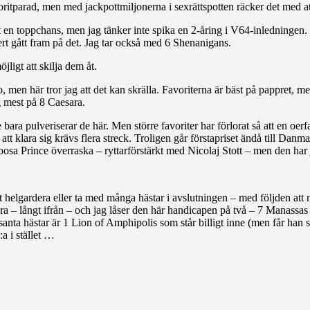
oritparad, men med jackpottmiljonerna i sexrättspotten räcker det med att 
et en toppchans, men jag tänker inte spika en 2-åring i V64-inledningen
ert gått fram på det. Jag tar också med 6 Shenanigans.
ligt att skilja dem åt.
n här tror jag att det kan skrälla. Favoriterna är bäst på pappret, men 
g mest på 8 Caesara.
bara pulveriserar de här. Men större favoriter har förlorat så att en oerf
ör att klara sig krävs flera streck. Troligen går förstapriset ändå till 
osa Prince överraska – ryttarförstärkt med Nicolaj Stott – men den har j
!
tt helgardera eller ta med många hästar i avslutningen – med följden at
era – långt ifrån – och jag låser den här handicapen på två – 7 Manassas o
essanta hästar är 1 Lion of Amphipolis som står billigt inne (men får ha
a i stället …