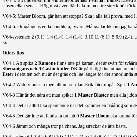
V64-4: Ett underbart fint Vinterfavoriternas! Femma i franskt Listed 
sinsemellan senast. Hög nivå även där bakom men tre streck bör räcka
V64-5: Master Bloom, går han att stoppa? Ska i alla fall prova, med I 
V64-6: Omgångens enda handikap, tyvärr. Många lär liksom jag ha råd
V64-systemet: 2 (9,1), 1,4 (1,4), 1,4 (1,4), 3,10,11 (6,1), 5,6,9 (2,4)
kr.
Otters tips
V64-1 Att spika
2 Ramone
finns inte på kartan, det är svårt för tvåå
Shenanigans och 9 Casinobutler DK
är på riktigt fina utmanare oc
Ester
i debuten och nu är det gräs och lite längre för det annorlunda
V64-2 Wido vinner ju med allt nu och Jan-Erik låter uppåt. Spik
1 An
V64-3 Här är det nära att man spikar
1 Master Blaster
men alla jiddr
V64-4 Det är alltid lika spännande när det kommer en tvååring som sk
V64-5 Det går inte att fantisera om att
9 Master Bloom
ska kunna förl
V64-6 Jämnt och många tror på chans. Jag streckar de åtta bästa.
V64-systemet 1,2,4,5,6,8,9,10 (7,11), 1 (4,5) 1,4 (8,5) 11 (3,10) 9 (5,