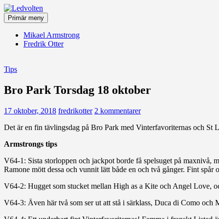
Hoppa
till
Primär meny
innehåll
Ledvolten
Mikael Armstrong
Fredrik Otter
Tips
Bro Park Torsdag 18 oktober
17 oktober, 2018
fredrikotter
2 kommentarer
Det är en fin tävlingsdag på Bro Park med Vinterfavoriternas och St L
Armstrongs tips
V64-1: Sista storloppen och jackpot borde få spelsuget på maxnivå, me
Ramone mött dessa och vunnit lätt både en och två gånger. Fint spår o
V64-2: Hugget som stucket mellan High as a Kite och Angel Love, och 
V64-3: Även här två som ser ut att stå i särklass, Duca di Como och M