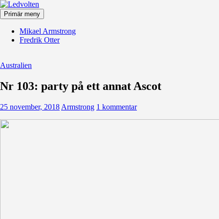
Hoppa
till
Primär meny
innehåll
Ledvolten
Mikael Armstrong
Fredrik Otter
Australien
Nr 103: party på ett annat Ascot
25 november, 2018
Armstrong
1 kommentar