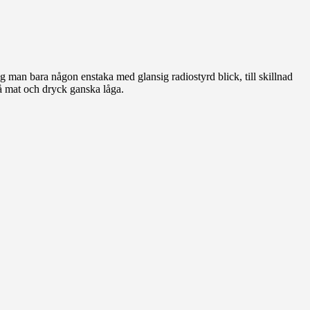
såg man bara någon enstaka med glansig radiostyrd blick, till skillnad
på mat och dryck ganska låga.