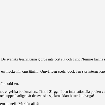
 De svenska treåringarna gjorde inte bort sig och Timo Nurmos känns 
r en mycket fin omsättning. Omvärlden spelar dock i en stor internatione
mföra oddsen.
os engelska bookmakers, Timo i 21 ggr. I den internationella poolen v
och uppenbarligen är de svenska spelarna klart bättre än övriga!
rnationellt. Mer likt alltså.