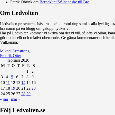
Patrik Öbrink
om
Berneklint/Stålhandske till Bro
Om Ledvolten
Där galoppfolket möts
I ledvolten presenteras hästarna, och däromkring samlas alla lyckliga sta
bra namn på en blogg om galopp, tycker vi.
Här på Ledvolten kommer vi skriva om det vi vill, så ofta vi orkar, bara fö
gör det ideellt och relativt oberoende. Ge gärna kommentarer och kritik,
Välkomna.
Mikael Armstrong
Fredrik Otter
februari 2020
M
T
O
T
F
L
S
1
2
3
4
5
6
7
8
9
10
11
12
13
14
15
16
17
18
19
20
21
22
23
24
25
26
27
28
29
« jan
mar »
Följ Ledvolten.se