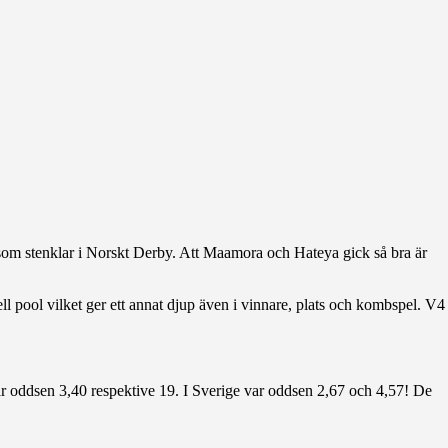
som stenklar i Norskt Derby. Att Maamora och Hateya gick så bra är
ll pool vilket ger ett annat djup även i vinnare, plats och kombspel. V4
ar oddsen 3,40 respektive 19. I Sverige var oddsen 2,67 och 4,57! De