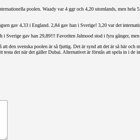
nternationella poolen. Waady var 4 ggr och 4,20 utomlands, men hela 5,
ägsen gav 4,33 i England. 2,84 gav han i Sverige! 3,20 var det internati
ch i Sverige gav han 29,89!!! Favoriten Jalmood stod i fyra gånger, men i
 på att den svenska poolen är så fjuttig. Det är synd att det är så här och
t testa det när det gäller Dubai. Alternativet är förstås att spela in i de