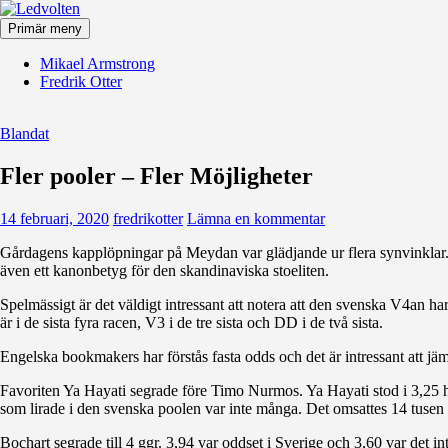
Hoppa
till
Primär meny
innehåll
Ledvolten
Mikael Armstrong
Fredrik Otter
Blandat
Fler pooler – Fler Möjligheter
14 februari, 2020
fredrikotter
Lämna en kommentar
Gårdagens kapplöpningar på Meydan var glädjande ur flera synvinklar.
även ett kanonbetyg för den skandinaviska stoeliten.
Spelmässigt är det väldigt intressant att notera att den svenska V4an ha
är i de sista fyra racen, V3 i de tre sista och DD i de två sista.
Engelska bookmakers har förstås fasta odds och det är intressant att jä
Favoriten Ya Hayati segrade före Timo Nurmos. Ya Hayati stod i 3,25 h
som lirade i den svenska poolen var inte många. Det omsattes 14 tusen 
Bochart segrade till 4 ggr. 3,94 var oddset i Sverige och 3,60 var det inte