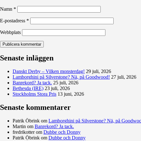
Namn
*
E-postadress
*
Webbplats
Senaste inläggen
Danskt Derby – Vilken monsterdag!
29 juli, 2026
Lamborghini på Silverstone? Nä, på Goodwood!
27 juli, 2026
Banrekord? Ja tack.
25 juli, 2026
Bethesda (IRE)
23 juli, 2026
Stockholms Stora Pris
13 juni, 2026
Senaste kommentarer
Patrik Öbrink
om
Lamborghini på Silverstone? Nä, på Goodwo
Martin
om
Banrekord? Ja tack.
fredrikotter
om
Dubbe och Donny
Patrik Öbrink
om
Dubbe och Donny