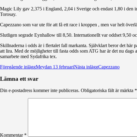
Magic Lily gav 2,375 i England, 2,04 i Sverige och endast 1,80 i den i
Torosay.
Capezzano som var ute för att få ett race i kroppen , men var helt överl
Slutligen segrade Eynhallow till 8,50. Internationellt var oddset 9,50 o
Skillnaderna i odds är i flertalet fall markanta. Självklart beror det här
att lira. Med de möjligheter till fasta odds som ATG har är det nu dags at
samarbete med Sydafrika tex.
Inläggsnavigering
Föregående inlägg
Meydan 13 februari
Nästa inlägg
Capezzano
Lämna ett svar
Din e-postadress kommer inte publiceras.
Obligatoriska fält är märkta
*
Kommentar
*