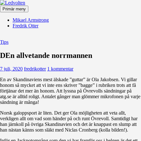
Hoppa
till
Primär meny
innehåll
Ledvolten
Mikael Armstrong
Fredrik Otter
Tips
DEn allvetande norrmannen
7 juli, 2020
fredrikotter
1 kommentar
En av Skandinaviens mest älskade ”guttar” är Ola Jakobsen. Vi gillar
honom så mycket att vi inte ens skriver ”bagge” i rubriken trots att få
förtjänar det mer än honom. Att lyssna på Övrevolls sändningar på
atg.se är alltid roligt. Antalet gånger man glömmer mikrofonen på varje
sändning är många!
Norsk galoppsport är liten. Det ger Ola möjligheten att veta allt,
verkligen allt om vad som händer på och runt Övrevoll. Samtidigt har
han järnkoll på övriga Skandinavien och det är knappast en slump att
han nästan känns som släkt med Niclas Cronberg (kolla bilden!).
Inför en Jackpotomgång som den vi har framför oss i helgen är det ett