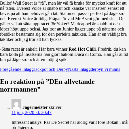
Bullof Wall Street är ”rå”, men lär väl få bruka för mycket kraft för att
nå täten. Everest Voice är snabb ut och kanske var insatsen senast ett
bevis på att han behöver gå i tät. Stammen passar perfekt på Jägersro
och Everest Voice är tidig. Frågan är vad Mr Ascot gör med sina. Det
gäller väl att sätta upp racet för Yoker? Marieappel är snabb ut och
löper högt uppe också. Jag tror att Junior ligger uppe på nätterna och
försöker bestämma sig för den perfekta taktiken. Han är en väldigt bra
taktiker och jag tror att han lyckas.
-Sista racet är enkelt. Här bara vinner
Red Hot Chili.
Fredrik, du kan
bara kolla på insatserna han gjort bakom Duca di Como. Han går alltid
bra på Jägersro och är en möjlig spik.
Inläggsnavigering
Föregående inlägg
Jackpot och Derby
Nästa inlägg
derbyn vi minns
En reaktion på ”DEn allvetande
norrmannen”
Jägermeizter
skriver:
11 juli, 2020 kl. 20:47
Intressant analys, Pas De Secret har aldrig varit före Bokan i mål
på Jägersro.