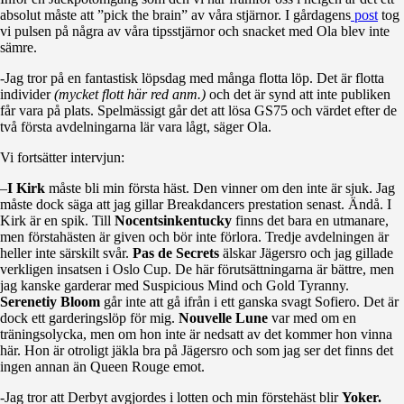
absolut måste att ”pick the brain” av våra stjärnor. I gårdagens
post
tog
vi pulsen på några av våra tipsstjärnor och snacket med Ola blev inte
sämre.
-Jag tror på en fantastisk löpsdag med många flotta löp. Det är flotta
individer
(mycket flott här red anm.)
och det är synd att inte publiken
får vara på plats. Spelmässigt går det att lösa GS75 och värdet efter de
två första avdelningarna lär vara lågt, säger Ola.
Vi fortsätter intervjun:
–
I Kirk
måste bli min första häst. Den vinner om den inte är sjuk. Jag
måste dock säga att jag gillar Breakdancers prestation senast. Ändå. I
Kirk är en spik. Till
Nocentsinkentucky
finns det bara en utmanare,
men förstahästen är given och bör inte förlora. Tredje avdelningen är
heller inte särskilt svår.
Pas de Secrets
älskar Jägersro och jag gillade
verkligen insatsen i Oslo Cup. De här förutsättningarna är bättre, men
jag kanske garderar med Suspicious Mind och Gold Tyranny.
Serenetiy Bloom
går inte att gå ifrån i ett ganska svagt Sofiero. Det är
dock ett garderingslöp för mig.
Nouvelle Lune
var med om en
träningsolycka, men om hon inte är nedsatt av det kommer hon vinna
här. Hon är otroligt jäkla bra på Jägersro och som jag ser det finns det
ingen annan än Queen Rouge emot.
-Jag tror att Derbyt avgjordes i lotten och min förstehäst blir
Yoker.