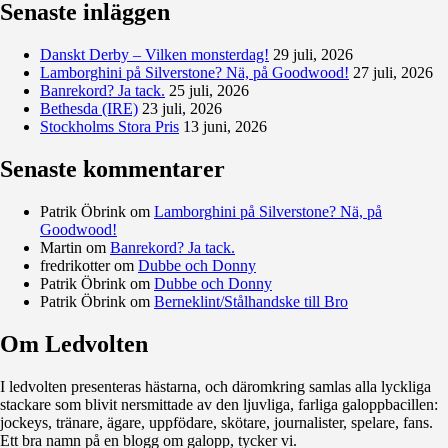
Senaste inläggen
Danskt Derby – Vilken monsterdag!
29 juli, 2026
Lamborghini på Silverstone? Nä, på Goodwood!
27 juli, 2026
Banrekord? Ja tack.
25 juli, 2026
Bethesda (IRE)
23 juli, 2026
Stockholms Stora Pris
13 juni, 2026
Senaste kommentarer
Patrik Öbrink
om
Lamborghini på Silverstone? Nä, på
Goodwood!
Martin
om
Banrekord? Ja tack.
fredrikotter
om
Dubbe och Donny
Patrik Öbrink
om
Dubbe och Donny
Patrik Öbrink
om
Berneklint/Stålhandske till Bro
Om Ledvolten
Där galoppfolket möts
I ledvolten presenteras hästarna, och däromkring samlas alla lyckliga
stackare som blivit nersmittade av den ljuvliga, farliga galoppbacillen:
jockeys, tränare, ägare, uppfödare, skötare, journalister, spelare, fans.
Ett bra namn på en blogg om galopp, tycker vi.