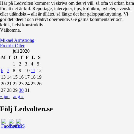
Här på Ledvolten kommer vi skriva om det vi vill, så ofta vi orkar, bara
för att det är kul. Reportage, intervjuer, tips, krönikor, nyheter, svenskt
eller utländskt – allt är tillåtet, så länge det har galoppanknytning. Vi
gör det ideellt och relativt oberoende. Ge gärna kommentarer och
kritik, helst konstruktiv.
Välkomna.
Mikael Armstrong
Fredrik Otter
juli 2020
M
T
O
T
F
L
S
1
2
3
4
5
6
7
8
9
10
11
12
13
14
15
16
17
18
19
20
21
22
23
24
25
26
27
28
29
30
31
« jun
aug »
Följ Ledvolten.se