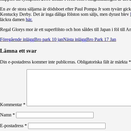
En av de stora säljarna är dödsboet efter Paul Pompa Jr som tyvärr gi
Kentucky Derby. Det är inga dåliga fölston som säljs, men dyrast blev
läckra damen
här.
Regal Glorys mor är ett superfölsto och hon såldes till Japan i föl till 
Inläggsnavigering
Föregående inlägg
Bro park 10 jan
Nästa inlägg
Bro Park 17 Jan
Lämna ett svar
Din e-postadress kommer inte publiceras.
Obligatoriska fält är märkta
*
Kommentar
*
Namn
*
E-postadress
*