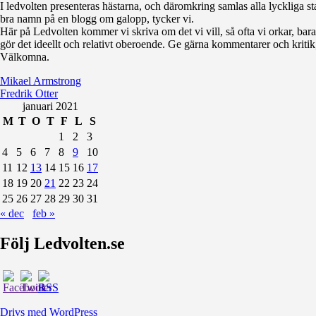
I ledvolten presenteras hästarna, och däromkring samlas alla lyckliga sta
bra namn på en blogg om galopp, tycker vi.
Här på Ledvolten kommer vi skriva om det vi vill, så ofta vi orkar, bara fö
gör det ideellt och relativt oberoende. Ge gärna kommentarer och kritik,
Välkomna.
Mikael Armstrong
Fredrik Otter
januari 2021
M
T
O
T
F
L
S
1
2
3
4
5
6
7
8
9
10
11
12
13
14
15
16
17
18
19
20
21
22
23
24
25
26
27
28
29
30
31
« dec
feb »
Följ Ledvolten.se
Drivs med WordPress