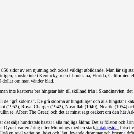
 850 sidor av ren njutning och också väldigt utbildande. Man lär sig s
där igen, kanske inte i Kentucky, men i Louisiana, Florida, Californien
000 dollar om man vänder blad.
n inte kastrerar bra hingstar här, till skillnad från i Skandinavien, det
till de ”grå sidorna”. De grå sidorna är hingstlinjer och alla hingstar i 
ot (1952), Royal Charger (1942), Nasrullah (1940), Neartic (1954) och 
e Mullin (e. Albert The Great) och det är minst sagt osäkert om den här A
det säljs hundratals hästar i alla möjliga åldrar. Det är fölston och årin
ar. Dyrast var en åring efter Munnings med en stark
katalogsida.
Priset v
 alltså en rejäl variation, högt och lågt, levande drömmar och brustna dr