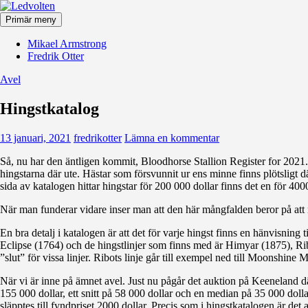
Hoppa
till
Primär meny
innehåll
Ledvolten
Mikael Armstrong
Fredrik Otter
Avel
Hingstkatalog
13 januari, 2021
fredrikotter
Lämna en kommentar
Så, nu har den äntligen kommit, Bloodhorse Stallion Register for 2021.
hingstarna där ute. Hästar som försvunnit ur ens minne finns plötsligt 
sida av katalogen hittar hingstar för 200 000 dollar finns det en för 4
När man funderar vidare inser man att den här mångfalden beror på att ma
En bra detalj i katalogen är att det för varje hingst finns en hänvisning 
Eclipse (1764) och de hingstlinjer som finns med är Himyar (1875), Rib
”slut” för vissa linjer. Ribots linje går till exempel ned till Moonshin
När vi är inne på ämnet avel. Just nu pågår det auktion på Keeneland där 
155 000 dollar, ett snitt på 58 000 dollar och en median på 35 000 doll
släpptes till fyndpriset 2000 dollar. Precis som i hingstkatalogen är det