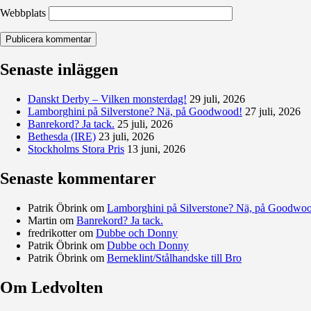
Webbplats
Senaste inläggen
Danskt Derby – Vilken monsterdag!
29 juli, 2026
Lamborghini på Silverstone? Nä, på Goodwood!
27 juli, 2026
Banrekord? Ja tack.
25 juli, 2026
Bethesda (IRE)
23 juli, 2026
Stockholms Stora Pris
13 juni, 2026
Senaste kommentarer
Patrik Öbrink
om
Lamborghini på Silverstone? Nä, på Goodwo
Martin
om
Banrekord? Ja tack.
fredrikotter
om
Dubbe och Donny
Patrik Öbrink
om
Dubbe och Donny
Patrik Öbrink
om
Berneklint/Stålhandske till Bro
Om Ledvolten
Där galoppfolket möts