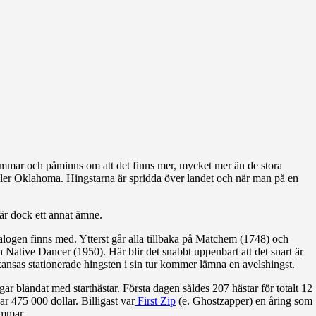
tammar och påminns om att det finns mer, mycket mer än de stora
 eller Oklahoma. Hingstarna är spridda över landet och när man på en
 är dock ett annat ämne.
katalogen finns med. Ytterst går alla tillbaka på Matchem (1748) och
Native Dancer (1950). Här blir det snabbt uppenbart att det snart är
rkansas stationerade hingsten i sin tur kommer lämna en avelshingst.
gar blandat med starthästar. Första dagen såldes 207 hästar för totalt 12
ar 475 000 dollar. Billigast var
First Zip
(e. Ghostzapper) en åring som
ömmar.