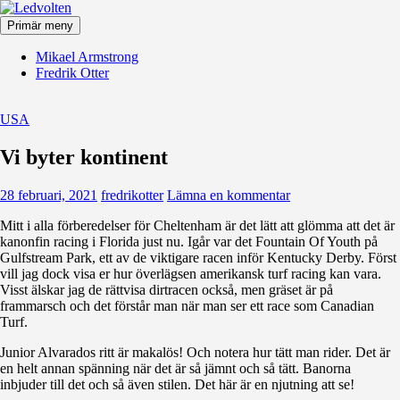
Hoppa
till
Primär meny
innehåll
Ledvolten
Mikael Armstrong
Fredrik Otter
USA
Vi byter kontinent
28 februari, 2021
fredrikotter
Lämna en kommentar
Mitt i alla förberedelser för Cheltenham är det lätt att glömma att det är
kanonfin racing i Florida just nu. Igår var det Fountain Of Youth på
Gulfstream Park, ett av de viktigare racen inför Kentucky Derby. Först
vill jag dock visa er hur överlägsen amerikansk turf racing kan vara.
Visst älskar jag de rättvisa dirtracen också, men gräset är på
frammarsch och det förstår man när man ser ett race som Canadian
Turf.
Junior Alvarados ritt är makalös! Och notera hur tätt man rider. Det är
en helt annan spänning när det är så jämnt och så tätt. Banorna
inbjuder till det och så även stilen. Det här är en njutning att se!