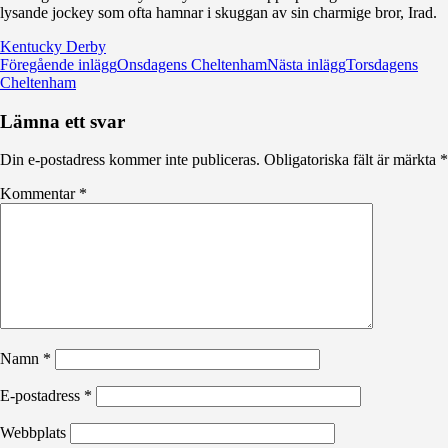
lysande jockey som ofta hamnar i skuggan av sin charmige bror, Irad.
Kentucky Derby
Inläggsnavigering
Föregående inlägg
Onsdagens Cheltenham
Nästa inlägg
Torsdagens
Cheltenham
Lämna ett svar
Din e-postadress kommer inte publiceras.
Obligatoriska fält är märkta
*
Kommentar
*
Namn
*
E-postadress
*
Webbplats