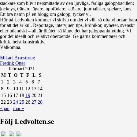
stackare som blivit nersmittade av den ljuvliga, farliga galoppbacillen:
jockeys, tränare, ägare, uppfödare, skötare, journalister, spelare, fans.
Ett bra namn på en blogg om galopp, tycker vi.
Här på Ledvolten kommer vi skriva om det vi vill, så ofta vi orkar, bara
för att det är kul. Reportage, intervjuer, tips, krönikor, nyheter, svenskt
eller utländskt – allt är tillåtet, så länge det har galoppanknytning. Vi
gör det ideellt och relativt oberoende. Ge gärna kommentarer och
kritik, helst konstruktiv.
Välkomna.
Mikael Armstrong
Fredrik Otter
februari 2021
M
T
O
T
F
L
S
1
2
3
4
5
6
7
8
9
10
11
12
13
14
15
16
17
18
19
20
21
22
23
24
25
26
27
28
« jan
mar »
Följ Ledvolten.se