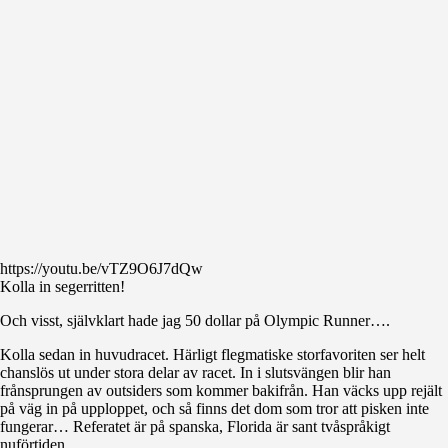
https://youtu.be/vTZ9O6J7dQw
Kolla in segerritten!
Och visst, självklart hade jag 50 dollar på Olympic Runner….
Kolla sedan in huvudracet. Härligt flegmatiske storfavoriten ser helt
chanslös ut under stora delar av racet. In i slutsvängen blir han
frånsprungen av outsiders som kommer bakifrån. Han väcks upp rejält
på väg in på upploppet, och så finns det dom som tror att pisken inte
fungerar… Referatet är på spanska, Florida är sant tvåspråkigt
nuförtiden.