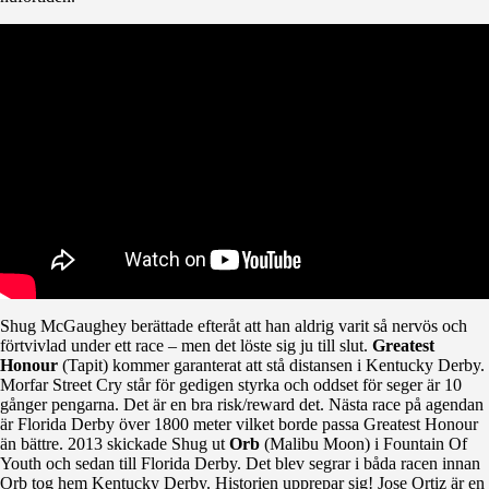
Shug McGaughey berättade efteråt att han aldrig varit så nervös och
förtvivlad under ett race – men det löste sig ju till slut.
Greatest
Honour
(Tapit) kommer garanterat att stå distansen i Kentucky Derby.
Morfar Street Cry står för gedigen styrka och oddset för seger är 10
gånger pengarna. Det är en bra risk/reward det. Nästa race på agendan
är Florida Derby över 1800 meter vilket borde passa Greatest Honour
än bättre. 2013 skickade Shug ut
Orb
(Malibu Moon) i Fountain Of
Youth och sedan till Florida Derby. Det blev segrar i båda racen innan
Orb tog hem Kentucky Derby. Historien upprepar sig! Jose Ortiz är en