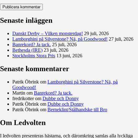
Senaste inläggen
Danskt Derby – Vilken monsterdag!
29 juli, 2026
Lamborghini på Silverstone? Nä, på Goodwood!
27 juli, 2026
Banrekord? Ja tack.
25 juli, 2026
Bethesda (IRE)
23 juli, 2026
Stockholms Stora Pris
13 juni, 2026
Senaste kommentarer
Patrik Öbrink
om
Lamborghini på Silverstone? Nä, på
Goodwood!
Martin
om
Banrekord? Ja tack.
fredrikotter
om
Dubbe och Donny
Patrik Öbrink
om
Dubbe och Donny
Patrik Öbrink
om
Berneklint/Stålhandske till Bro
Om Ledvolten
Där galoppfolket möts
I ledvolten presenteras hästarna, och däromkring samlas alla lyckliga