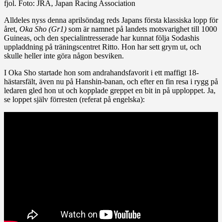
fjol. Foto: JRA, Japan Racing Association
Alldeles nyss denna aprilsöndag reds Japans första klassiska lopp för
året,
Oka Sho (Gr1)
som är namnet på landets motsvarighet till 1000
Guineas, och den specialintresserade har kunnat följa Sodashis
uppladdning på träningscentret Ritto. Hon har sett grym ut, och
skulle heller inte göra någon besviken.
I Oka Sho startade hon som andrahandsfavorit i ett maffigt 18-
hästarsfält, även nu på Hanshin-banan, och efter en fin resa i rygg på
ledaren gled hon ut och kopplade greppet en bit in på upploppet. Ja,
se loppet själv förresten (referat på engelska):