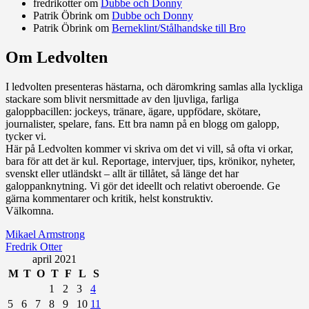
fredrikotter
om
Dubbe och Donny
Patrik Öbrink
om
Dubbe och Donny
Patrik Öbrink
om
Berneklint/Stålhandske till Bro
Om Ledvolten
Där galoppfolket möts
I ledvolten presenteras hästarna, och däromkring samlas alla lyckliga
stackare som blivit nersmittade av den ljuvliga, farliga
galoppbacillen: jockeys, tränare, ägare, uppfödare, skötare,
journalister, spelare, fans. Ett bra namn på en blogg om galopp,
tycker vi.
Här på Ledvolten kommer vi skriva om det vi vill, så ofta vi orkar,
bara för att det är kul. Reportage, intervjuer, tips, krönikor, nyheter,
svenskt eller utländskt – allt är tillåtet, så länge det har
galoppanknytning. Vi gör det ideellt och relativt oberoende. Ge
gärna kommentarer och kritik, helst konstruktiv.
Välkomna.
Mikael Armstrong
Fredrik Otter
april 2021
M
T
O
T
F
L
S
1
2
3
4
5
6
7
8
9
10
11