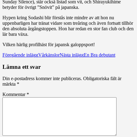
Sunday Silence), står också listad som vit, och Shirayukihime
betyder för övrigt ”Snövit” på japanska.
Hypen kring Sodashi blir förstås inte mindre av att hon nu
uppenbarligen har tränat vidare som treåring och även fortsatt tillhör
den absoluta årgångstoppen. Hon har redan en stor fan club och den
lär bara växa.
Vilken härlig profilhäst för japansk galoppsport!
Inläggsnavigering
Föregående inlägg
Vårkänslor
Nästa inlägg
En Bra debutant
Lämna ett svar
Din e-postadress kommer inte publiceras.
Obligatoriska fält är
märkta
*
Kommentar
*