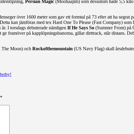
aidenlöpning,
Persian Magic
(Moohaajim) som dessutom hade 5,5 kilo m
denseger över 1600 meter som gav ett formtal på 73 efter att ha segrat
7. Detta kan jämföras med tex Hard One To Please (Fast Company) som h
 år. I torsdags debuterade nämligen
If He Says So
(Summer Front) på Ö
tt ge framöver på kapplöpningsbanorna, gillar dirttrack, står distans. D
 The Moon) och
Rockofthemountain
(US Navy Flag) skall årsdebute
Derby!
*