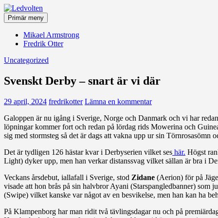
Hoppa
till
Primär meny
innehåll
Ledvolten
Mikael Armstrong
Fredrik Otter
Uncategorized
Svenskt Derby – snart är vi där
29 april, 2024
fredrikotter
Lämna en kommentar
Galoppen är nu igång i Sverige, Norge och Danmark och vi har redan se
löpningar kommer fort och redan på lördag rids Mowerina och Guineas
sig med stormsteg så det är dags att vakna upp ur sin Törnrosasömn och
Det är tydligen 126 hästar kvar i Derbyserien vilket ses
här.
Högst ran
Light) dyker upp, men han verkar distanssvag vilket sällan är bra i D
Veckans årsdebut, iallafall i Sverige, stod
Zidane
(Aerion) för på Jäge
visade att hon brås på sin halvbror Ayani (Starspangledbanner) som 
(Swipe) vilket kanske var något av en besvikelse, men han kan ha beh
På Klampenborg har man ridit två tävlingsdagar nu och på premiärd