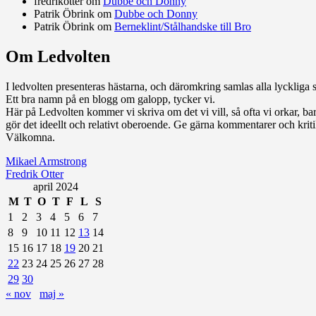
fredrikotter
om
Dubbe och Donny
Patrik Öbrink
om
Dubbe och Donny
Patrik Öbrink
om
Berneklint/Stålhandske till Bro
Om Ledvolten
Där galoppfolket möts
I ledvolten presenteras hästarna, och däromkring samlas alla lyckliga st
Ett bra namn på en blogg om galopp, tycker vi.
Här på Ledvolten kommer vi skriva om det vi vill, så ofta vi orkar, bara 
gör det ideellt och relativt oberoende. Ge gärna kommentarer och kritik
Välkomna.
Mikael Armstrong
Fredrik Otter
april 2024
M
T
O
T
F
L
S
1
2
3
4
5
6
7
8
9
10
11
12
13
14
15
16
17
18
19
20
21
22
23
24
25
26
27
28
29
30
« nov
maj »