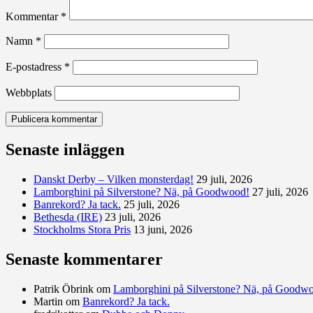
Kommentar
*
Namn
*
E-postadress
*
Webbplats
Senaste inläggen
Danskt Derby – Vilken monsterdag!
29 juli, 2026
Lamborghini på Silverstone? Nä, på Goodwood!
27 juli, 2026
Banrekord? Ja tack.
25 juli, 2026
Bethesda (IRE)
23 juli, 2026
Stockholms Stora Pris
13 juni, 2026
Senaste kommentarer
Patrik Öbrink
om
Lamborghini på Silverstone? Nä, på Goodw
Martin
om
Banrekord? Ja tack.