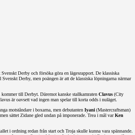
ot Svenskt Derby och försöka göra en lägesrapport. De klassiska
ll Svenskt Derby, men poängen är att de klassiska löpningarna närmar
an kommer till Derbyt. Däremot kanske stallkamraten
Clavus
(City
vus är oavsett vad ingen man spelar till korta odds i nuläget.
 många motståndare i boxarna, men debutanten
Iyani
(Mastercraftsman)
 men sättet Zidane gled undan på imponerade. Trea i mål var
Ken
allet i ordning redan från start och Troja skulle kunna vara spännande.