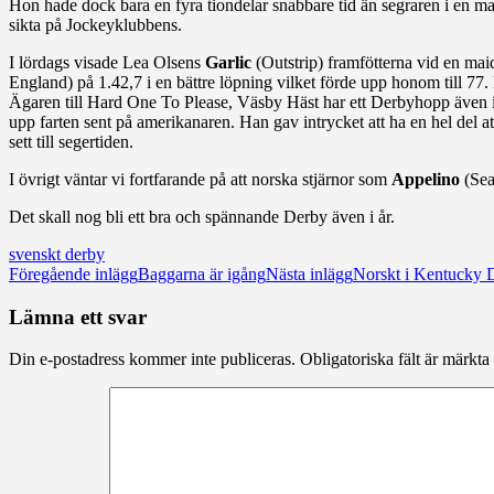
Hon hade dock bara en fyra tiondelar snabbare tid än segraren i en m
sikta på Jockeyklubbens.
I lördags visade Lea Olsens
Garlic
(Outstrip) framfötterna vid en mai
England) på 1.42,7 i en bättre löpning vilket förde upp honom till 7
Ägaren till Hard One To Please, Väsby Häst har ett Derbyhopp även i
upp farten sent på amerikanaren. Han gav intrycket att ha en hel del a
sett till segertiden.
I övrigt väntar vi fortfarande på att norska stjärnor som
Appelino
(Sea
Det skall nog bli ett bra och spännande Derby även i år.
svenskt derby
Inläggsnavigering
Föregående inlägg
Baggarna är igång
Nästa inlägg
Norskt i Kentucky 
Lämna ett svar
Din e-postadress kommer inte publiceras.
Obligatoriska fält är märkta