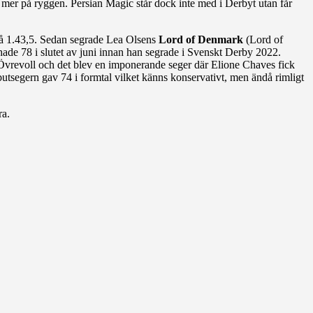
er på ryggen. Persian Magic står dock inte med i Derbyt utan får
 på 1.43,5. Sedan segrade Lea Olsens
Lord of Denmark
(Lord of
ade 78 i slutet av juni innan han segrade i Svenskt Derby 2022.
vrevoll och det blev en imponerande seger där Elione Chaves fick
ebutsegern gav 74 i formtal vilket känns konservativt, men ändå rimligt
ra.