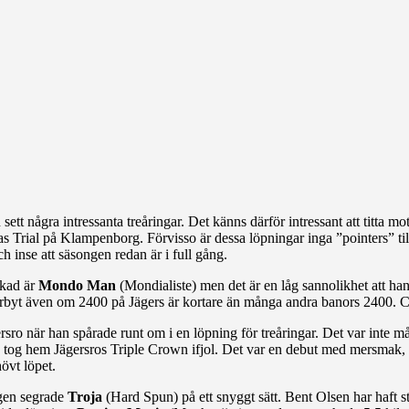
tt några intressanta treåringar. Det känns därför intressant att titta m
 Trial på Klampenborg. Förvisso är dessa löpningar inga ”pointers” ti
 inse att säsongen redan är i full gång.
kad är
Mondo Man
(Mondialiste) men det är en låg sannolikhet att h
erbyt även om 2400 på Jägers är kortare än många andra banors 2400. Cla
rsro när han spårade runt om i en löpning för treåringar. Det var inte
ju tog hem Jägersros Triple Crown ifjol. Det var en debut med mersmak,
övt löpet.
agen segrade
Troja
(Hard Spun) på ett snyggt sätt. Bent Olsen har haft st